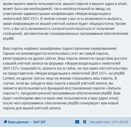
кроме вашего имени пользователя, вашего пароля и вашего адреса email,
может быть как необходимой, так и необязательной ко вводу, на
усмотрение администрации конференции «Форум владельцев и
любителей ЗИЛ 157». В любом случае у вас есть возможность выбрать,
какая информация из вашей учётной записи будет общедоступна. Кроме
того, у вас есть возможность согласиться/отказаться от получения
сообщений, автоматически сгенерированных программным обеспечением
phpBB.
Ваш пароль надёжно зашифрован (односторонним хэшированием).
Однако не рекомендуется использовать этот же самый пароль,
регистрируясь на других сайтах. Ваш пароль является средством доступа
к вашей учётной записи на форумах «Форум владельцев и любителей
ЗИЛ 157», пожалуйста, храните его в тайне, ни при каких обстоятельствах
ни представители «Форум владельцев и любителей ЗИЛ 157», ни phpBB
Limited, ни другое третье лицо не вправе спрашивать ваш пароль. В
случае, если вы забудете ваш пароль к вашей учётной записи, вы
сможете воспользоваться функцией восстановления пароля «Забыли
пароль?», предусмотренной программным обеспечением phpBB. Вам
будет необходимо ввести ваше имя пользователя и ваш адрес email,
после чего программное обеспечение phpBB сгенерирует вам новый
пароль для вашей учётной записи.
База данных
ЗиЛ 157
Часовой пояс:
UTC+03:00