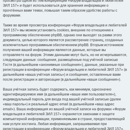
просмотра одной из тем конференции «Форум владельцев и любителей
ЗИЛ 157» и будет использоваться для хранения информации о
прочтённых вами темах, повышая таким образом удобство работы с
форумами.
Также во время просмотра конференции «Форум владельцев и любителей
ЗИЛ 157» мы можем установить cookies, внешние по отношению к
программному обеспечению phpBB, однако они выходят за рамки этого
документа, целью которого является рассмотрение страниц, созданных
исключительно программным обеспечением phpBB. Вторым источником
получения вашей информации являются данные, которые вы
отправляете на форум. Этими данными могут быть, но не исчерпываются,
следующие данные: сообщения, размещённые под учётной записью
Гостя (в дальнейшем «анонимные сообщения»), данные, указанные при
регистрации в конференции «Форум владельцев и любителей ЗИЛ 157» (в
дальнейшем «ваша учётная запись») и сообщения, оставленные вами
после регистрации и авторизации (в дальнейшем «ваши сообщения»).
Ваша учётная запись будет содержать, как минимум, однозначно
идентифицируемое имя (в дальнейшем «ваше имя пользователя»),
индивидуальный пароль для входа под вашей учётной записью (далее
«ваш пароль») и реальный адрес email (в дальнейшем «ваш адрес
email»). Ваша информация из вашей учётной записи на форумах «Форум
владельцев и любителей ЗИЛ 157» охраняется законами о защите
компьютерной информации, применяемыми в стране, предоставляющей
нам услуги хостинга. Любая информация, запрашиваемая при
регистрации в конференции «Форум владельцев и любителей ЗИЛ 157»,