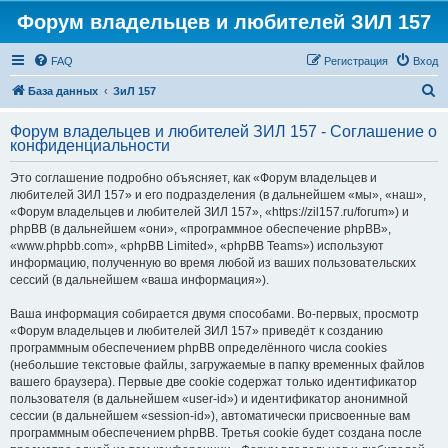
Форум владельцев и любителей ЗИЛ 157
FAQ
Регистрация
Вход
П
База данных
ЗиЛ 157
о
Форум владельцев и любителей ЗИЛ 157 - Соглашение о
и
конфиденциальности
с
Это соглашение подробно объясняет, как «Форум владельцев и
к
любителей ЗИЛ 157» и его подразделения (в дальнейшем «мы», «наш»,
«Форум владельцев и любителей ЗИЛ 157», «https://zil157.ru/forum») и
phpBB (в дальнейшем «они», «программное обеспечение phpBB»,
«www.phpbb.com», «phpBB Limited», «phpBB Teams») используют
информацию, полученную во время любой из ваших пользовательских
сессий (в дальнейшем «ваша информация»).
Ваша информация собирается двумя способами. Во-первых, просмотр
«Форум владельцев и любителей ЗИЛ 157» приведёт к созданию
программным обеспечением phpBB определённого числа cookies
(небольшие текстовые файлы, загружаемые в папку временных файлов
вашего браузера). Первые две cookie содержат только идентификатор
пользователя (в дальнейшем «user-id») и идентификатор анонимной
сессии (в дальнейшем «session-id»), автоматически присвоенные вам
программным обеспечением phpBB. Третья cookie будет создана после