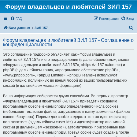
Форум владельцев и любителей ЗИЛ 157
FAQ
Регистрация
Вход
П
База данных
ЗиЛ 157
о
Форум владельцев и любителей ЗИЛ 157 - Соглашение о
и
конфиденциальности
с
Это соглашение подробно объясняет, как «Форум владельцев и
к
любителей ЗИЛ 157» и его подразделения (в дальнейшем «мы», «наш»,
«Форум владельцев и любителей ЗИЛ 157», «https://zil157.ru/forum») и
phpBB (в дальнейшем «они», «программное обеспечение phpBB»,
«www.phpbb.com», «phpBB Limited», «phpBB Teams») используют
информацию, полученную во время любой из ваших пользовательских
сессий (в дальнейшем «ваша информация»).
Ваша информация собирается двумя способами. Во-первых, просмотр
«Форум владельцев и любителей ЗИЛ 157» приведёт к созданию
программным обеспечением phpBB определённого числа cookies
(небольшие текстовые файлы, загружаемые в папку временных файлов
вашего браузера). Первые две cookie содержат только идентификатор
пользователя (в дальнейшем «user-id») и идентификатор анонимной
сессии (в дальнейшем «session-id»), автоматически присвоенные вам
программным обеспечением phpBB. Третья cookie будет создана после