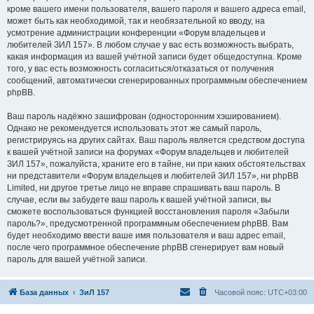
кроме вашего имени пользователя, вашего пароля и вашего адреса email,
может быть как необходимой, так и необязательной ко вводу, на
усмотрение администрации конференции «Форум владельцев и
любителей ЗИЛ 157». В любом случае у вас есть возможность выбрать,
какая информация из вашей учётной записи будет общедоступна. Кроме
того, у вас есть возможность согласиться/отказаться от получения
сообщений, автоматически сгенерированных программным обеспечением
phpBB.
Ваш пароль надёжно зашифрован (односторонним хэшированием).
Однако не рекомендуется использовать этот же самый пароль,
регистрируясь на других сайтах. Ваш пароль является средством доступа
к вашей учётной записи на форумах «Форум владельцев и любителей
ЗИЛ 157», пожалуйста, храните его в тайне, ни при каких обстоятельствах
ни представители «Форум владельцев и любителей ЗИЛ 157», ни phpBB
Limited, ни другое третье лицо не вправе спрашивать ваш пароль. В
случае, если вы забудете ваш пароль к вашей учётной записи, вы
сможете воспользоваться функцией восстановления пароля «Забыли
пароль?», предусмотренной программным обеспечением phpBB. Вам
будет необходимо ввести ваше имя пользователя и ваш адрес email,
после чего программное обеспечение phpBB сгенерирует вам новый
пароль для вашей учётной записи.
База данных
ЗиЛ 157
Часовой пояс:
UTC+03:00