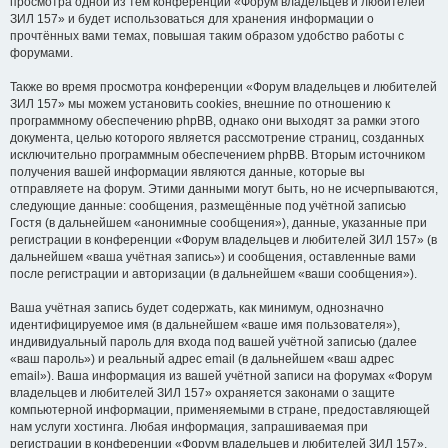
просмотра одной из тем конференции «Форум владельцев и любителей
ЗИЛ 157» и будет использоваться для хранения информации о
прочтённых вами темах, повышая таким образом удобство работы с
форумами.
Также во время просмотра конференции «Форум владельцев и любителей
ЗИЛ 157» мы можем установить cookies, внешние по отношению к
программному обеспечению phpBB, однако они выходят за рамки этого
документа, целью которого является рассмотрение страниц, созданных
исключительно программным обеспечением phpBB. Вторым источником
получения вашей информации являются данные, которые вы
отправляете на форум. Этими данными могут быть, но не исчерпываются,
следующие данные: сообщения, размещённые под учётной записью
Гостя (в дальнейшем «анонимные сообщения»), данные, указанные при
регистрации в конференции «Форум владельцев и любителей ЗИЛ 157» (в
дальнейшем «ваша учётная запись») и сообщения, оставленные вами
после регистрации и авторизации (в дальнейшем «ваши сообщения»).
Ваша учётная запись будет содержать, как минимум, однозначно
идентифицируемое имя (в дальнейшем «ваше имя пользователя»),
индивидуальный пароль для входа под вашей учётной записью (далее
«ваш пароль») и реальный адрес email (в дальнейшем «ваш адрес
email»). Ваша информация из вашей учётной записи на форумах «Форум
владельцев и любителей ЗИЛ 157» охраняется законами о защите
компьютерной информации, применяемыми в стране, предоставляющей
нам услуги хостинга. Любая информация, запрашиваемая при
регистрации в конференции «Форум владельцев и любителей ЗИЛ 157»,