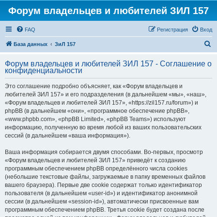
Форум владельцев и любителей ЗИЛ 157
FAQ
Регистрация
Вход
П
База данных
ЗиЛ 157
о
Форум владельцев и любителей ЗИЛ 157 - Соглашение о
и
конфиденциальности
с
Это соглашение подробно объясняет, как «Форум владельцев и
к
любителей ЗИЛ 157» и его подразделения (в дальнейшем «мы», «наш»,
«Форум владельцев и любителей ЗИЛ 157», «https://zil157.ru/forum») и
phpBB (в дальнейшем «они», «программное обеспечение phpBB»,
«www.phpbb.com», «phpBB Limited», «phpBB Teams») используют
информацию, полученную во время любой из ваших пользовательских
сессий (в дальнейшем «ваша информация»).
Ваша информация собирается двумя способами. Во-первых, просмотр
«Форум владельцев и любителей ЗИЛ 157» приведёт к созданию
программным обеспечением phpBB определённого числа cookies
(небольшие текстовые файлы, загружаемые в папку временных файлов
вашего браузера). Первые две cookie содержат только идентификатор
пользователя (в дальнейшем «user-id») и идентификатор анонимной
сессии (в дальнейшем «session-id»), автоматически присвоенные вам
программным обеспечением phpBB. Третья cookie будет создана после