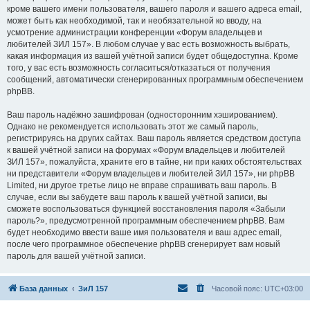
кроме вашего имени пользователя, вашего пароля и вашего адреса email,
может быть как необходимой, так и необязательной ко вводу, на
усмотрение администрации конференции «Форум владельцев и
любителей ЗИЛ 157». В любом случае у вас есть возможность выбрать,
какая информация из вашей учётной записи будет общедоступна. Кроме
того, у вас есть возможность согласиться/отказаться от получения
сообщений, автоматически сгенерированных программным обеспечением
phpBB.
Ваш пароль надёжно зашифрован (односторонним хэшированием).
Однако не рекомендуется использовать этот же самый пароль,
регистрируясь на других сайтах. Ваш пароль является средством доступа
к вашей учётной записи на форумах «Форум владельцев и любителей
ЗИЛ 157», пожалуйста, храните его в тайне, ни при каких обстоятельствах
ни представители «Форум владельцев и любителей ЗИЛ 157», ни phpBB
Limited, ни другое третье лицо не вправе спрашивать ваш пароль. В
случае, если вы забудете ваш пароль к вашей учётной записи, вы
сможете воспользоваться функцией восстановления пароля «Забыли
пароль?», предусмотренной программным обеспечением phpBB. Вам
будет необходимо ввести ваше имя пользователя и ваш адрес email,
после чего программное обеспечение phpBB сгенерирует вам новый
пароль для вашей учётной записи.
База данных
ЗиЛ 157
Часовой пояс:
UTC+03:00