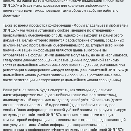
просмотра одной из тем конференции «Форум владельцев и любителей
ЗИЛ 157» и будет использоваться для хранения информации о
прочтённых вами темах, повышая таким образом удобство работы с
форумами.
Также во время просмотра конференции «Форум владельцев и любителей
ЗИЛ 157» мы можем установить cookies, внешние по отношению к
программному обеспечению phpBB, однако они выходят за рамки этого
документа, целью которого является рассмотрение страниц, созданных
исключительно программным обеспечением phpBB. Вторым источником
получения вашей информации являются данные, которые вы
отправляете на форум. Этими данными могут быть, но не исчерпываются,
следующие данные: сообщения, размещённые под учётной записью
Гостя (в дальнейшем «анонимные сообщения»), данные, указанные при
регистрации в конференции «Форум владельцев и любителей ЗИЛ 157» (в
дальнейшем «ваша учётная запись») и сообщения, оставленные вами
после регистрации и авторизации (в дальнейшем «ваши сообщения»).
Ваша учётная запись будет содержать, как минимум, однозначно
идентифицируемое имя (в дальнейшем «ваше имя пользователя»),
индивидуальный пароль для входа под вашей учётной записью (далее
«ваш пароль») и реальный адрес email (в дальнейшем «ваш адрес
email»). Ваша информация из вашей учётной записи на форумах «Форум
владельцев и любителей ЗИЛ 157» охраняется законами о защите
компьютерной информации, применяемыми в стране, предоставляющей
нам услуги хостинга. Любая информация, запрашиваемая при
регистрации в конференции «Форум владельцев и любителей ЗИЛ 157»,