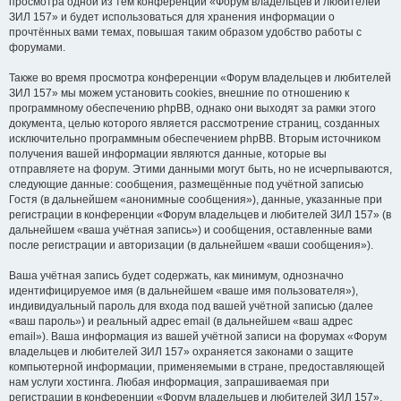
просмотра одной из тем конференции «Форум владельцев и любителей
ЗИЛ 157» и будет использоваться для хранения информации о
прочтённых вами темах, повышая таким образом удобство работы с
форумами.
Также во время просмотра конференции «Форум владельцев и любителей
ЗИЛ 157» мы можем установить cookies, внешние по отношению к
программному обеспечению phpBB, однако они выходят за рамки этого
документа, целью которого является рассмотрение страниц, созданных
исключительно программным обеспечением phpBB. Вторым источником
получения вашей информации являются данные, которые вы
отправляете на форум. Этими данными могут быть, но не исчерпываются,
следующие данные: сообщения, размещённые под учётной записью
Гостя (в дальнейшем «анонимные сообщения»), данные, указанные при
регистрации в конференции «Форум владельцев и любителей ЗИЛ 157» (в
дальнейшем «ваша учётная запись») и сообщения, оставленные вами
после регистрации и авторизации (в дальнейшем «ваши сообщения»).
Ваша учётная запись будет содержать, как минимум, однозначно
идентифицируемое имя (в дальнейшем «ваше имя пользователя»),
индивидуальный пароль для входа под вашей учётной записью (далее
«ваш пароль») и реальный адрес email (в дальнейшем «ваш адрес
email»). Ваша информация из вашей учётной записи на форумах «Форум
владельцев и любителей ЗИЛ 157» охраняется законами о защите
компьютерной информации, применяемыми в стране, предоставляющей
нам услуги хостинга. Любая информация, запрашиваемая при
регистрации в конференции «Форум владельцев и любителей ЗИЛ 157»,