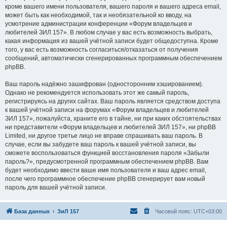
кроме вашего имени пользователя, вашего пароля и вашего адреса email,
может быть как необходимой, так и необязательной ко вводу, на
усмотрение администрации конференции «Форум владельцев и
любителей ЗИЛ 157». В любом случае у вас есть возможность выбрать,
какая информация из вашей учётной записи будет общедоступна. Кроме
того, у вас есть возможность согласиться/отказаться от получения
сообщений, автоматически сгенерированных программным обеспечением
phpBB.
Ваш пароль надёжно зашифрован (односторонним хэшированием).
Однако не рекомендуется использовать этот же самый пароль,
регистрируясь на других сайтах. Ваш пароль является средством доступа
к вашей учётной записи на форумах «Форум владельцев и любителей
ЗИЛ 157», пожалуйста, храните его в тайне, ни при каких обстоятельствах
ни представители «Форум владельцев и любителей ЗИЛ 157», ни phpBB
Limited, ни другое третье лицо не вправе спрашивать ваш пароль. В
случае, если вы забудете ваш пароль к вашей учётной записи, вы
сможете воспользоваться функцией восстановления пароля «Забыли
пароль?», предусмотренной программным обеспечением phpBB. Вам
будет необходимо ввести ваше имя пользователя и ваш адрес email,
после чего программное обеспечение phpBB сгенерирует вам новый
пароль для вашей учётной записи.
База данных
ЗиЛ 157
Часовой пояс:
UTC+03:00