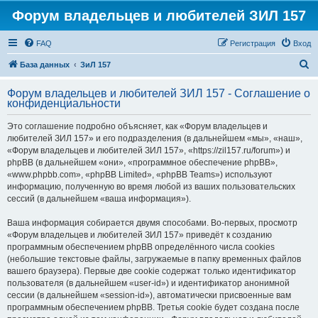
Форум владельцев и любителей ЗИЛ 157
FAQ
Регистрация
Вход
П
База данных
ЗиЛ 157
о
Форум владельцев и любителей ЗИЛ 157 - Соглашение о
и
конфиденциальности
с
Это соглашение подробно объясняет, как «Форум владельцев и
к
любителей ЗИЛ 157» и его подразделения (в дальнейшем «мы», «наш»,
«Форум владельцев и любителей ЗИЛ 157», «https://zil157.ru/forum») и
phpBB (в дальнейшем «они», «программное обеспечение phpBB»,
«www.phpbb.com», «phpBB Limited», «phpBB Teams») используют
информацию, полученную во время любой из ваших пользовательских
сессий (в дальнейшем «ваша информация»).
Ваша информация собирается двумя способами. Во-первых, просмотр
«Форум владельцев и любителей ЗИЛ 157» приведёт к созданию
программным обеспечением phpBB определённого числа cookies
(небольшие текстовые файлы, загружаемые в папку временных файлов
вашего браузера). Первые две cookie содержат только идентификатор
пользователя (в дальнейшем «user-id») и идентификатор анонимной
сессии (в дальнейшем «session-id»), автоматически присвоенные вам
программным обеспечением phpBB. Третья cookie будет создана после