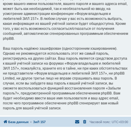
кроме вашего имени пользователя, вашего пароля и вашего адреса email,
может быть как необходимой, так и необязательной ко вводу, на
усмотрение администрации конференции «Форум владельцев и
любителей ЗИЛ 157». В любом случае у вас есть возможность выбрать,
какая информация из вашей учётной записи будет общедоступна. Кроме
того, у вас есть возможность согласиться/отказаться от получения
сообщений, автоматически сгенерированных программным обеспечением
phpBB.
Ваш пароль надёжно зашифрован (односторонним хэшированием).
Однако не рекомендуется использовать этот же самый пароль,
регистрируясь на других сайтах. Ваш пароль является средством доступа
к вашей учётной записи на форумах «Форум владельцев и любителей
ЗИЛ 157», пожалуйста, храните его в тайне, ни при каких обстоятельствах
ни представители «Форум владельцев и любителей ЗИЛ 157», ни phpBB
Limited, ни другое третье лицо не вправе спрашивать ваш пароль. В
случае, если вы забудете ваш пароль к вашей учётной записи, вы
сможете воспользоваться функцией восстановления пароля «Забыли
пароль?», предусмотренной программным обеспечением phpBB. Вам
будет необходимо ввести ваше имя пользователя и ваш адрес email,
после чего программное обеспечение phpBB сгенерирует вам новый
пароль для вашей учётной записи.
База данных
ЗиЛ 157
Часовой пояс:
UTC+03:00