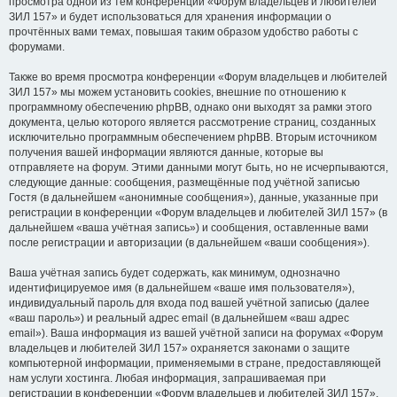
просмотра одной из тем конференции «Форум владельцев и любителей
ЗИЛ 157» и будет использоваться для хранения информации о
прочтённых вами темах, повышая таким образом удобство работы с
форумами.
Также во время просмотра конференции «Форум владельцев и любителей
ЗИЛ 157» мы можем установить cookies, внешние по отношению к
программному обеспечению phpBB, однако они выходят за рамки этого
документа, целью которого является рассмотрение страниц, созданных
исключительно программным обеспечением phpBB. Вторым источником
получения вашей информации являются данные, которые вы
отправляете на форум. Этими данными могут быть, но не исчерпываются,
следующие данные: сообщения, размещённые под учётной записью
Гостя (в дальнейшем «анонимные сообщения»), данные, указанные при
регистрации в конференции «Форум владельцев и любителей ЗИЛ 157» (в
дальнейшем «ваша учётная запись») и сообщения, оставленные вами
после регистрации и авторизации (в дальнейшем «ваши сообщения»).
Ваша учётная запись будет содержать, как минимум, однозначно
идентифицируемое имя (в дальнейшем «ваше имя пользователя»),
индивидуальный пароль для входа под вашей учётной записью (далее
«ваш пароль») и реальный адрес email (в дальнейшем «ваш адрес
email»). Ваша информация из вашей учётной записи на форумах «Форум
владельцев и любителей ЗИЛ 157» охраняется законами о защите
компьютерной информации, применяемыми в стране, предоставляющей
нам услуги хостинга. Любая информация, запрашиваемая при
регистрации в конференции «Форум владельцев и любителей ЗИЛ 157»,