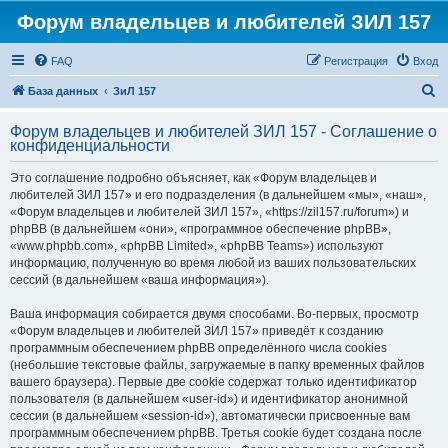
Форум владельцев и любителей ЗИЛ 157
FAQ
Регистрация
Вход
П
База данных
ЗиЛ 157
о
Форум владельцев и любителей ЗИЛ 157 - Соглашение о
и
конфиденциальности
с
Это соглашение подробно объясняет, как «Форум владельцев и
к
любителей ЗИЛ 157» и его подразделения (в дальнейшем «мы», «наш»,
«Форум владельцев и любителей ЗИЛ 157», «https://zil157.ru/forum») и
phpBB (в дальнейшем «они», «программное обеспечение phpBB»,
«www.phpbb.com», «phpBB Limited», «phpBB Teams») используют
информацию, полученную во время любой из ваших пользовательских
сессий (в дальнейшем «ваша информация»).
Ваша информация собирается двумя способами. Во-первых, просмотр
«Форум владельцев и любителей ЗИЛ 157» приведёт к созданию
программным обеспечением phpBB определённого числа cookies
(небольшие текстовые файлы, загружаемые в папку временных файлов
вашего браузера). Первые две cookie содержат только идентификатор
пользователя (в дальнейшем «user-id») и идентификатор анонимной
сессии (в дальнейшем «session-id»), автоматически присвоенные вам
программным обеспечением phpBB. Третья cookie будет создана после