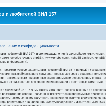
в и любителей ЗИЛ 157
оглашение о конфиденциальности
цев и любителей ЗИЛ 157» и его подразделения (в дальнейшем «мы», «наш»,
 «программное обеспечение phpBB», «www.phpbb.com», «phpBB Limited», «php
«ваша информация»).
х, просмотр «Форум владельцев и любителей ЗИЛ 157» приведёт к созданию
у временных файлов вашего браузера). Первые две cookie содержат только и
id»), автоматически присвоенные вам программным обеспечением phpBB. Тре
будет использоваться для хранения информации о прочтённых вами темах, 
в и любителей ЗИЛ 157» мы можем установить cookies, внешние по отношен
ется рассмотрение страниц, созданных исключительно программным обеспече
 форум. Этими данными могут быть, но не исчерпываются, следующие данны
при регистрации в конференции «Форум владельцев и любителей ЗИЛ 157» (