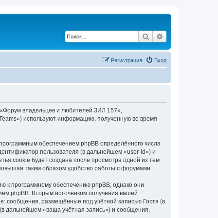
Поиск
Расширенный по
Регистрация
Вход
 «Форум владельцев и любителей ЗИЛ 157»,
BB Teams») используют информацию, полученную во время
 программным обеспечением phpBB определённого числа
дентификатор пользователя (в дальнейшем «user-id») и
тья cookie будет создана после просмотра одной из тем
повышая таким образом удобство работы с форумами.
ию к программному обеспечению phpBB, однако они
нием phpBB. Вторым источником получения вашей
е: сообщения, размещённые под учётной записью Гостя (в
в дальнейшем «ваша учётная запись») и сообщения,