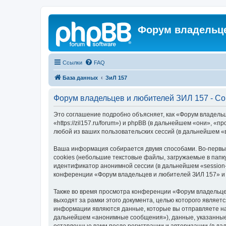
Форум владельце
Ссылки
FAQ
База данных
ЗиЛ 157
Форум владельцев и любителей ЗИЛ 157 - С
Это соглашение подробно объясняет, как «Форум владель
«https://zil157.ru/forum») и phpBB (в дальнейшем «они»,
любой из ваших пользовательских сессий (в дальнейшем 
Ваша информация собирается двумя способами. Во-первы
cookies (небольшие текстовые файлы, загружаемые в папк
идентификатор анонимной сессии (в дальнейшем «session-
конференции «Форум владельцев и любителей ЗИЛ 157» и 
Также во время просмотра конференции «Форум владельце
выходят за рамки этого документа, целью которого явля
информации являются данные, которые вы отправляете на
дальнейшем «анонимные сообщения»), данные, указанные 