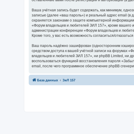
оставленные вами после регистрации и авторизации (в д
Ваша учётная запись будет содержать, как минимум, одн
записью (далее «ваш пароль») и реальный адрес email (в
охраняется законами о защите компьютерной информации,
«Форум владельцев и любителей ЗИЛ 157», кроме вашего им
администрации конференции «Форум владельцев и любителе
Кроме того, у вас есть возможность согласиться/отказат
Ваш пароль надёжно зашифрован (односторонним хэширован
средством доступа к вашей учётной записи на форумах «Фо
владельцев и любителей ЗИЛ 157», ни phpBB Limited, ни др
воспользоваться функцией восстановления пароля «Забыл
email, после чего программное обеспечение phpBB сгенери
База данных
ЗиЛ 157