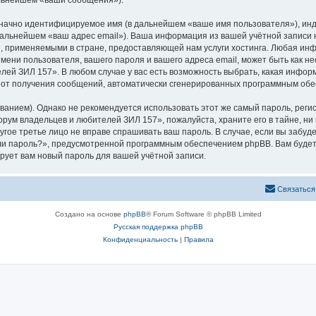
альнейшем «ваши сообщения»).
означно идентифицируемое имя (в дальнейшем «ваше имя пользователя»), ин
 дальнейшем «ваш адрес email»). Ваша информация из вашей учётной запис
 применяемыми в стране, предоставляющей нам услуги хостинга. Любая ин
ени пользователя, вашего пароля и вашего адреса email, может быть как нео
й ЗИЛ 157». В любом случае у вас есть возможность выбрать, какая инфор
ься от получения сообщений, автоматически сгенерированных программным об
ием). Однако не рекомендуется использовать этот же самый пароль, регист
рум владельцев и любителей ЗИЛ 157», пожалуйста, храните его в тайне, ни
угое третье лицо не вправе спрашивать ваш пароль. В случае, если вы забуд
и пароль?», предусмотренной программным обеспечением phpBB. Вам будет
рует вам новый пароль для вашей учётной записи.
Связаться
Создано на основе
phpBB
® Forum Software © phpBB Limited
Русская поддержка phpBB
Конфиденциальность
|
Правила