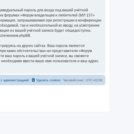
дивидуальный пароль для входа под вашей учётной
и на форумах «Форум владельцев и любителей ЗИЛ 157»
формация, запрашиваемая при регистрации в конференции
бходимой, так и необязательной ко вводу, на усмотрение
мация из вашей учётной записи будет общедоступна.
еспечением phpBB.
рируясь на других сайтах. Ваш пароль является
 при каких обстоятельствах ни представители «Форум
ете ваш пароль к вашей учётной записи, вы сможете
 необходимо ввести ваше имя пользователя и ваш адрес
 с администрацией
Удалить cookies
Часовой пояс:
UTC+03:00