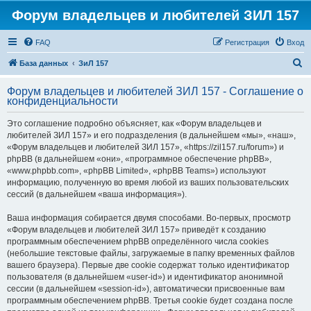
Форум владельцев и любителей ЗИЛ 157
FAQ
Регистрация
Вход
П
База данных
ЗиЛ 157
о
Форум владельцев и любителей ЗИЛ 157 - Соглашение о
и
конфиденциальности
с
Это соглашение подробно объясняет, как «Форум владельцев и
к
любителей ЗИЛ 157» и его подразделения (в дальнейшем «мы», «наш»,
«Форум владельцев и любителей ЗИЛ 157», «https://zil157.ru/forum») и
phpBB (в дальнейшем «они», «программное обеспечение phpBB»,
«www.phpbb.com», «phpBB Limited», «phpBB Teams») используют
информацию, полученную во время любой из ваших пользовательских
сессий (в дальнейшем «ваша информация»).
Ваша информация собирается двумя способами. Во-первых, просмотр
«Форум владельцев и любителей ЗИЛ 157» приведёт к созданию
программным обеспечением phpBB определённого числа cookies
(небольшие текстовые файлы, загружаемые в папку временных файлов
вашего браузера). Первые две cookie содержат только идентификатор
пользователя (в дальнейшем «user-id») и идентификатор анонимной
сессии (в дальнейшем «session-id»), автоматически присвоенные вам
программным обеспечением phpBB. Третья cookie будет создана после