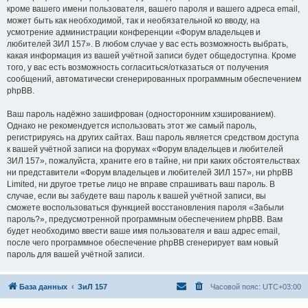
кроме вашего имени пользователя, вашего пароля и вашего адреса email,
может быть как необходимой, так и необязательной ко вводу, на
усмотрение администрации конференции «Форум владельцев и
любителей ЗИЛ 157». В любом случае у вас есть возможность выбрать,
какая информация из вашей учётной записи будет общедоступна. Кроме
того, у вас есть возможность согласиться/отказаться от получения
сообщений, автоматически сгенерированных программным обеспечением
phpBB.
Ваш пароль надёжно зашифрован (односторонним хэшированием).
Однако не рекомендуется использовать этот же самый пароль,
регистрируясь на других сайтах. Ваш пароль является средством доступа
к вашей учётной записи на форумах «Форум владельцев и любителей
ЗИЛ 157», пожалуйста, храните его в тайне, ни при каких обстоятельствах
ни представители «Форум владельцев и любителей ЗИЛ 157», ни phpBB
Limited, ни другое третье лицо не вправе спрашивать ваш пароль. В
случае, если вы забудете ваш пароль к вашей учётной записи, вы
сможете воспользоваться функцией восстановления пароля «Забыли
пароль?», предусмотренной программным обеспечением phpBB. Вам
будет необходимо ввести ваше имя пользователя и ваш адрес email,
после чего программное обеспечение phpBB сгенерирует вам новый
пароль для вашей учётной записи.
База данных
ЗиЛ 157
Часовой пояс:
UTC+03:00