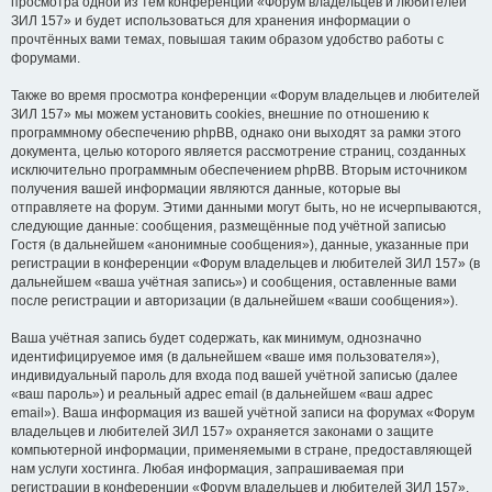
просмотра одной из тем конференции «Форум владельцев и любителей
ЗИЛ 157» и будет использоваться для хранения информации о
прочтённых вами темах, повышая таким образом удобство работы с
форумами.
Также во время просмотра конференции «Форум владельцев и любителей
ЗИЛ 157» мы можем установить cookies, внешние по отношению к
программному обеспечению phpBB, однако они выходят за рамки этого
документа, целью которого является рассмотрение страниц, созданных
исключительно программным обеспечением phpBB. Вторым источником
получения вашей информации являются данные, которые вы
отправляете на форум. Этими данными могут быть, но не исчерпываются,
следующие данные: сообщения, размещённые под учётной записью
Гостя (в дальнейшем «анонимные сообщения»), данные, указанные при
регистрации в конференции «Форум владельцев и любителей ЗИЛ 157» (в
дальнейшем «ваша учётная запись») и сообщения, оставленные вами
после регистрации и авторизации (в дальнейшем «ваши сообщения»).
Ваша учётная запись будет содержать, как минимум, однозначно
идентифицируемое имя (в дальнейшем «ваше имя пользователя»),
индивидуальный пароль для входа под вашей учётной записью (далее
«ваш пароль») и реальный адрес email (в дальнейшем «ваш адрес
email»). Ваша информация из вашей учётной записи на форумах «Форум
владельцев и любителей ЗИЛ 157» охраняется законами о защите
компьютерной информации, применяемыми в стране, предоставляющей
нам услуги хостинга. Любая информация, запрашиваемая при
регистрации в конференции «Форум владельцев и любителей ЗИЛ 157»,