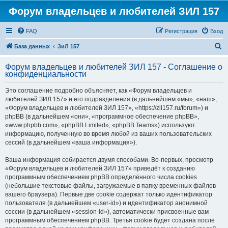
Форум владельцев и любителей ЗИЛ 157
FAQ
Регистрация
Вход
П
База данных
ЗиЛ 157
о
Форум владельцев и любителей ЗИЛ 157 - Соглашение о
и
конфиденциальности
с
Это соглашение подробно объясняет, как «Форум владельцев и
к
любителей ЗИЛ 157» и его подразделения (в дальнейшем «мы», «наш»,
«Форум владельцев и любителей ЗИЛ 157», «https://zil157.ru/forum») и
phpBB (в дальнейшем «они», «программное обеспечение phpBB»,
«www.phpbb.com», «phpBB Limited», «phpBB Teams») используют
информацию, полученную во время любой из ваших пользовательских
сессий (в дальнейшем «ваша информация»).
Ваша информация собирается двумя способами. Во-первых, просмотр
«Форум владельцев и любителей ЗИЛ 157» приведёт к созданию
программным обеспечением phpBB определённого числа cookies
(небольшие текстовые файлы, загружаемые в папку временных файлов
вашего браузера). Первые две cookie содержат только идентификатор
пользователя (в дальнейшем «user-id») и идентификатор анонимной
сессии (в дальнейшем «session-id»), автоматически присвоенные вам
программным обеспечением phpBB. Третья cookie будет создана после