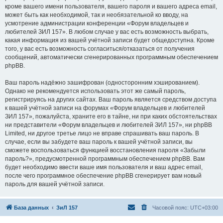
кроме вашего имени пользователя, вашего пароля и вашего адреса email,
может быть как необходимой, так и необязательной ко вводу, на
усмотрение администрации конференции «Форум владельцев и
любителей ЗИЛ 157». В любом случае у вас есть возможность выбрать,
какая информация из вашей учётной записи будет общедоступна. Кроме
того, у вас есть возможность согласиться/отказаться от получения
сообщений, автоматически сгенерированных программным обеспечением
phpBB.
Ваш пароль надёжно зашифрован (односторонним хэшированием).
Однако не рекомендуется использовать этот же самый пароль,
регистрируясь на других сайтах. Ваш пароль является средством доступа
к вашей учётной записи на форумах «Форум владельцев и любителей
ЗИЛ 157», пожалуйста, храните его в тайне, ни при каких обстоятельствах
ни представители «Форум владельцев и любителей ЗИЛ 157», ни phpBB
Limited, ни другое третье лицо не вправе спрашивать ваш пароль. В
случае, если вы забудете ваш пароль к вашей учётной записи, вы
сможете воспользоваться функцией восстановления пароля «Забыли
пароль?», предусмотренной программным обеспечением phpBB. Вам
будет необходимо ввести ваше имя пользователя и ваш адрес email,
после чего программное обеспечение phpBB сгенерирует вам новый
пароль для вашей учётной записи.
База данных
ЗиЛ 157
Часовой пояс:
UTC+03:00