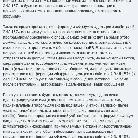
просмотра одной из тем конференции «Форум владельцев и любителей
ЗИЛ 157» и будет использоваться для хранения информации о
прочтённых вами темах, повышая таким образом удобство работы с
форумами.
Также во время просмотра конференции «Форум владельцев и любителей
ЗИЛ 157» мы можем установить cookies, внешние по отношению к
программному обеспечению phpBB, однако они выходят за рамки этого
документа, целью которого является рассмотрение страниц, созданных
исключительно программным обеспечением phpBB. Вторым источником
получения вашей информации являются данные, которые вы
отправляете на форум. Этими данными могут быть, но не исчерпываются,
следующие данные: сообщения, размещённые под учётной записью
Гостя (в дальнейшем «анонимные сообщения»), данные, указанные при
регистрации в конференции «Форум владельцев и любителей ЗИЛ 157» (в
дальнейшем «ваша учётная запись») и сообщения, оставленные вами
после регистрации и авторизации (в дальнейшем «ваши сообщения»).
Ваша учётная запись будет содержать, как минимум, однозначно
идентифицируемое имя (в дальнейшем «ваше имя пользователя»),
индивидуальный пароль для входа под вашей учётной записью (далее
«ваш пароль») и реальный адрес email (в дальнейшем «ваш адрес
email»). Ваша информация из вашей учётной записи на форумах «Форум
владельцев и любителей ЗИЛ 157» охраняется законами о защите
компьютерной информации, применяемыми в стране, предоставляющей
нам услуги хостинга. Любая информация, запрашиваемая при
регистрации в конференции «Форум владельцев и любителей ЗИЛ 157»,