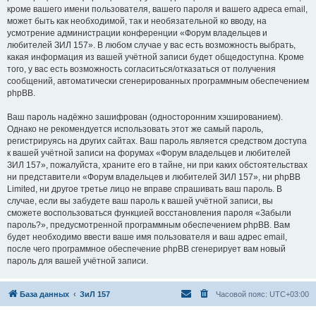
кроме вашего имени пользователя, вашего пароля и вашего адреса email,
может быть как необходимой, так и необязательной ко вводу, на
усмотрение администрации конференции «Форум владельцев и
любителей ЗИЛ 157». В любом случае у вас есть возможность выбрать,
какая информация из вашей учётной записи будет общедоступна. Кроме
того, у вас есть возможность согласиться/отказаться от получения
сообщений, автоматически сгенерированных программным обеспечением
phpBB.
Ваш пароль надёжно зашифрован (односторонним хэшированием).
Однако не рекомендуется использовать этот же самый пароль,
регистрируясь на других сайтах. Ваш пароль является средством доступа
к вашей учётной записи на форумах «Форум владельцев и любителей
ЗИЛ 157», пожалуйста, храните его в тайне, ни при каких обстоятельствах
ни представители «Форум владельцев и любителей ЗИЛ 157», ни phpBB
Limited, ни другое третье лицо не вправе спрашивать ваш пароль. В
случае, если вы забудете ваш пароль к вашей учётной записи, вы
сможете воспользоваться функцией восстановления пароля «Забыли
пароль?», предусмотренной программным обеспечением phpBB. Вам
будет необходимо ввести ваше имя пользователя и ваш адрес email,
после чего программное обеспечение phpBB сгенерирует вам новый
пароль для вашей учётной записи.
База данных
ЗиЛ 157
Часовой пояс:
UTC+03:00