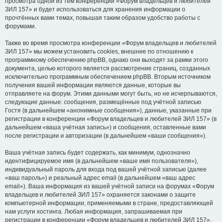
просмотра одной из тем конференции «Форум владельцев и любителей
ЗИЛ 157» и будет использоваться для хранения информации о
прочтённых вами темах, повышая таким образом удобство работы с
форумами.
Также во время просмотра конференции «Форум владельцев и любителей
ЗИЛ 157» мы можем установить cookies, внешние по отношению к
программному обеспечению phpBB, однако они выходят за рамки этого
документа, целью которого является рассмотрение страниц, созданных
исключительно программным обеспечением phpBB. Вторым источником
получения вашей информации являются данные, которые вы
отправляете на форум. Этими данными могут быть, но не исчерпываются,
следующие данные: сообщения, размещённые под учётной записью
Гостя (в дальнейшем «анонимные сообщения»), данные, указанные при
регистрации в конференции «Форум владельцев и любителей ЗИЛ 157» (в
дальнейшем «ваша учётная запись») и сообщения, оставленные вами
после регистрации и авторизации (в дальнейшем «ваши сообщения»).
Ваша учётная запись будет содержать, как минимум, однозначно
идентифицируемое имя (в дальнейшем «ваше имя пользователя»),
индивидуальный пароль для входа под вашей учётной записью (далее
«ваш пароль») и реальный адрес email (в дальнейшем «ваш адрес
email»). Ваша информация из вашей учётной записи на форумах «Форум
владельцев и любителей ЗИЛ 157» охраняется законами о защите
компьютерной информации, применяемыми в стране, предоставляющей
нам услуги хостинга. Любая информация, запрашиваемая при
регистрации в конференции «Форум владельцев и любителей ЗИЛ 157»,