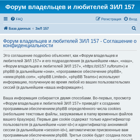
Форум владельцев и любителей ЗИЛ 157
FAQ
Регистрация
Вход
П
База данных
ЗиЛ 157
о
Форум владельцев и любителей ЗИЛ 157 - Соглашение о
и
конфиденциальности
с
Это соглашение подробно объясняет, как «Форум владельцев и
к
любителей ЗИЛ 157» и его подразделения (в дальнейшем «мы», «наш»,
«Форум владельцев и любителей ЗИЛ 157», «https://zil157.ru/forum») и
phpBB (в дальнейшем «они», «программное обеспечение phpBB»,
«www.phpbb.com», «phpBB Limited», «phpBB Teams») используют
информацию, полученную во время любой из ваших пользовательских
сессий (в дальнейшем «ваша информация»).
Ваша информация собирается двумя способами. Во-первых, просмотр
«Форум владельцев и любителей ЗИЛ 157» приведёт к созданию
программным обеспечением phpBB определённого числа cookies
(небольшие текстовые файлы, загружаемые в папку временных файлов
вашего браузера). Первые две cookie содержат только идентификатор
пользователя (в дальнейшем «user-id») и идентификатор анонимной
сессии (в дальнейшем «session-id»), автоматически присвоенные вам
программным обеспечением phpBB. Третья cookie будет создана после