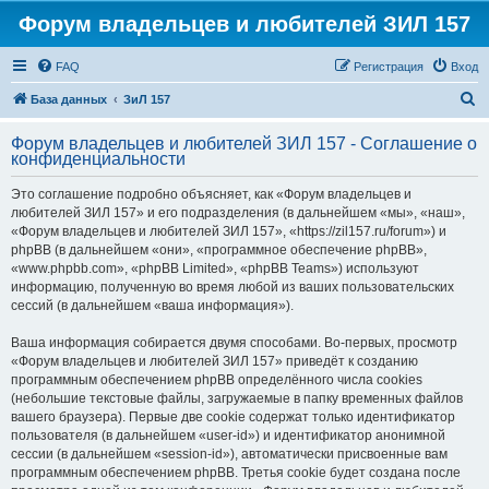
Форум владельцев и любителей ЗИЛ 157
FAQ
Регистрация
Вход
П
База данных
ЗиЛ 157
о
Форум владельцев и любителей ЗИЛ 157 - Соглашение о
и
конфиденциальности
с
Это соглашение подробно объясняет, как «Форум владельцев и
к
любителей ЗИЛ 157» и его подразделения (в дальнейшем «мы», «наш»,
«Форум владельцев и любителей ЗИЛ 157», «https://zil157.ru/forum») и
phpBB (в дальнейшем «они», «программное обеспечение phpBB»,
«www.phpbb.com», «phpBB Limited», «phpBB Teams») используют
информацию, полученную во время любой из ваших пользовательских
сессий (в дальнейшем «ваша информация»).
Ваша информация собирается двумя способами. Во-первых, просмотр
«Форум владельцев и любителей ЗИЛ 157» приведёт к созданию
программным обеспечением phpBB определённого числа cookies
(небольшие текстовые файлы, загружаемые в папку временных файлов
вашего браузера). Первые две cookie содержат только идентификатор
пользователя (в дальнейшем «user-id») и идентификатор анонимной
сессии (в дальнейшем «session-id»), автоматически присвоенные вам
программным обеспечением phpBB. Третья cookie будет создана после