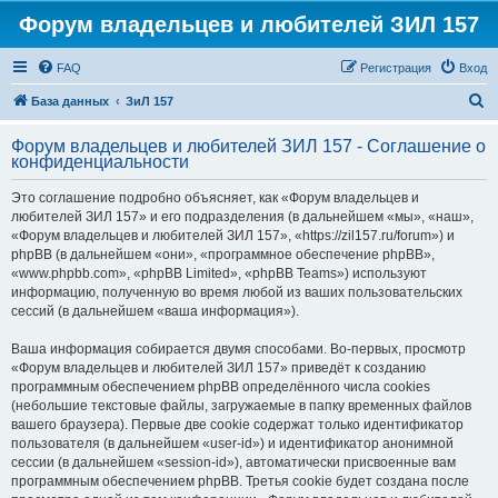
Форум владельцев и любителей ЗИЛ 157
FAQ
Регистрация
Вход
П
База данных
ЗиЛ 157
о
Форум владельцев и любителей ЗИЛ 157 - Соглашение о
и
конфиденциальности
с
Это соглашение подробно объясняет, как «Форум владельцев и
к
любителей ЗИЛ 157» и его подразделения (в дальнейшем «мы», «наш»,
«Форум владельцев и любителей ЗИЛ 157», «https://zil157.ru/forum») и
phpBB (в дальнейшем «они», «программное обеспечение phpBB»,
«www.phpbb.com», «phpBB Limited», «phpBB Teams») используют
информацию, полученную во время любой из ваших пользовательских
сессий (в дальнейшем «ваша информация»).
Ваша информация собирается двумя способами. Во-первых, просмотр
«Форум владельцев и любителей ЗИЛ 157» приведёт к созданию
программным обеспечением phpBB определённого числа cookies
(небольшие текстовые файлы, загружаемые в папку временных файлов
вашего браузера). Первые две cookie содержат только идентификатор
пользователя (в дальнейшем «user-id») и идентификатор анонимной
сессии (в дальнейшем «session-id»), автоматически присвоенные вам
программным обеспечением phpBB. Третья cookie будет создана после