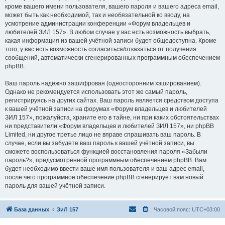
кроме вашего имени пользователя, вашего пароля и вашего адреса email,
может быть как необходимой, так и необязательной ко вводу, на
усмотрение администрации конференции «Форум владельцев и
любителей ЗИЛ 157». В любом случае у вас есть возможность выбрать,
какая информация из вашей учётной записи будет общедоступна. Кроме
того, у вас есть возможность согласиться/отказаться от получения
сообщений, автоматически сгенерированных программным обеспечением
phpBB.
Ваш пароль надёжно зашифрован (односторонним хэшированием).
Однако не рекомендуется использовать этот же самый пароль,
регистрируясь на других сайтах. Ваш пароль является средством доступа
к вашей учётной записи на форумах «Форум владельцев и любителей
ЗИЛ 157», пожалуйста, храните его в тайне, ни при каких обстоятельствах
ни представители «Форум владельцев и любителей ЗИЛ 157», ни phpBB
Limited, ни другое третье лицо не вправе спрашивать ваш пароль. В
случае, если вы забудете ваш пароль к вашей учётной записи, вы
сможете воспользоваться функцией восстановления пароля «Забыли
пароль?», предусмотренной программным обеспечением phpBB. Вам
будет необходимо ввести ваше имя пользователя и ваш адрес email,
после чего программное обеспечение phpBB сгенерирует вам новый
пароль для вашей учётной записи.
База данных
ЗиЛ 157
Часовой пояс:
UTC+03:00