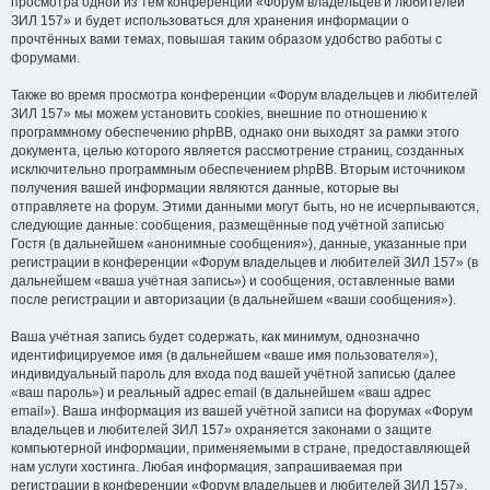
просмотра одной из тем конференции «Форум владельцев и любителей
ЗИЛ 157» и будет использоваться для хранения информации о
прочтённых вами темах, повышая таким образом удобство работы с
форумами.
Также во время просмотра конференции «Форум владельцев и любителей
ЗИЛ 157» мы можем установить cookies, внешние по отношению к
программному обеспечению phpBB, однако они выходят за рамки этого
документа, целью которого является рассмотрение страниц, созданных
исключительно программным обеспечением phpBB. Вторым источником
получения вашей информации являются данные, которые вы
отправляете на форум. Этими данными могут быть, но не исчерпываются,
следующие данные: сообщения, размещённые под учётной записью
Гостя (в дальнейшем «анонимные сообщения»), данные, указанные при
регистрации в конференции «Форум владельцев и любителей ЗИЛ 157» (в
дальнейшем «ваша учётная запись») и сообщения, оставленные вами
после регистрации и авторизации (в дальнейшем «ваши сообщения»).
Ваша учётная запись будет содержать, как минимум, однозначно
идентифицируемое имя (в дальнейшем «ваше имя пользователя»),
индивидуальный пароль для входа под вашей учётной записью (далее
«ваш пароль») и реальный адрес email (в дальнейшем «ваш адрес
email»). Ваша информация из вашей учётной записи на форумах «Форум
владельцев и любителей ЗИЛ 157» охраняется законами о защите
компьютерной информации, применяемыми в стране, предоставляющей
нам услуги хостинга. Любая информация, запрашиваемая при
регистрации в конференции «Форум владельцев и любителей ЗИЛ 157»,