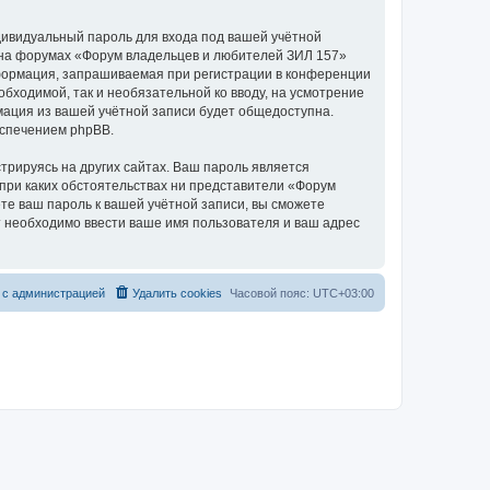
дивидуальный пароль для входа под вашей учётной
и на форумах «Форум владельцев и любителей ЗИЛ 157»
формация, запрашиваемая при регистрации в конференции
бходимой, так и необязательной ко вводу, на усмотрение
мация из вашей учётной записи будет общедоступна.
еспечением phpBB.
рируясь на других сайтах. Ваш пароль является
 при каких обстоятельствах ни представители «Форум
ете ваш пароль к вашей учётной записи, вы сможете
 необходимо ввести ваше имя пользователя и ваш адрес
 с администрацией
Удалить cookies
Часовой пояс:
UTC+03:00