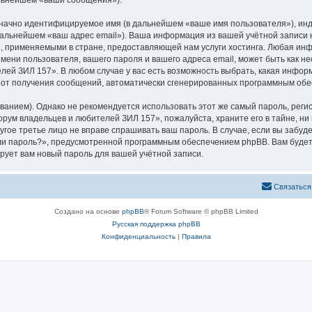
альнейшем «ваши сообщения»).
означно идентифицируемое имя (в дальнейшем «ваше имя пользователя»), ин
 дальнейшем «ваш адрес email»). Ваша информация из вашей учётной запис
 применяемыми в стране, предоставляющей нам услуги хостинга. Любая ин
ени пользователя, вашего пароля и вашего адреса email, может быть как нео
й ЗИЛ 157». В любом случае у вас есть возможность выбрать, какая инфор
ься от получения сообщений, автоматически сгенерированных программным об
ием). Однако не рекомендуется использовать этот же самый пароль, регист
рум владельцев и любителей ЗИЛ 157», пожалуйста, храните его в тайне, ни
угое третье лицо не вправе спрашивать ваш пароль. В случае, если вы забуд
и пароль?», предусмотренной программным обеспечением phpBB. Вам будет
рует вам новый пароль для вашей учётной записи.
Связаться
Создано на основе
phpBB
® Forum Software © phpBB Limited
Русская поддержка phpBB
Конфиденциальность
|
Правила