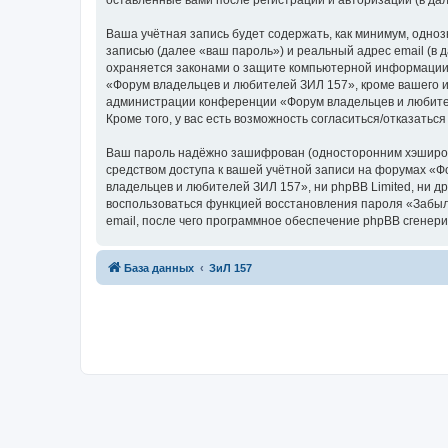
оставленные вами после регистрации и авторизации (в д
Ваша учётная запись будет содержать, как минимум, одн
записью (далее «ваш пароль») и реальный адрес email (в
охраняется законами о защите компьютерной информации,
«Форум владельцев и любителей ЗИЛ 157», кроме вашего им
администрации конференции «Форум владельцев и любителе
Кроме того, у вас есть возможность согласиться/отказат
Ваш пароль надёжно зашифрован (односторонним хэширован
средством доступа к вашей учётной записи на форумах «Фо
владельцев и любителей ЗИЛ 157», ни phpBB Limited, ни др
воспользоваться функцией восстановления пароля «Забыл
email, после чего программное обеспечение phpBB сгенери
База данных
ЗиЛ 157