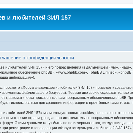
в и любителей ЗИЛ 157
оглашение о конфиденциальности
цев и любителей ЗИЛ 157» и его подразделения (в дальнейшем «мы», «наш»,
 «программное обеспечение phpBB», «www.phpbb.com», «phpBB Limited», «php
«ваша информация»).
х, просмотр «Форум владельцев и любителей ЗИЛ 157» приведёт к созданию
у временных файлов вашего браузера). Первые две cookie содержат только и
id»), автоматически присвоенные вам программным обеспечением phpBB. Тре
будет использоваться для хранения информации о прочтённых вами темах, 
в и любителей ЗИЛ 157» мы можем установить cookies, внешние по отношен
ется рассмотрение страниц, созданных исключительно программным обеспече
 форум. Этими данными могут быть, но не исчерпываются, следующие данны
при регистрации в конференции «Форум владельцев и любителей ЗИЛ 157» (