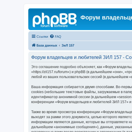
Форум владельце
Ссылки
FAQ
База данных
ЗиЛ 157
Форум владельцев и любителей ЗИЛ 157 - С
Это соглашение подробно объясняет, как «Форум владель
«https://zil157.ru/forum») и phpBB (в дальнейшем «они»,
любой из ваших пользовательских сессий (в дальнейшем 
Ваша информация собирается двумя способами. Во-первы
cookies (небольшие текстовые файлы, загружаемые в папк
идентификатор анонимной сессии (в дальнейшем «session-
конференции «Форум владельцев и любителей ЗИЛ 157» и 
Также во время просмотра конференции «Форум владельце
выходят за рамки этого документа, целью которого явля
информации являются данные, которые вы отправляете на
дальнейшем «анонимные сообщения»), данные, указанные 