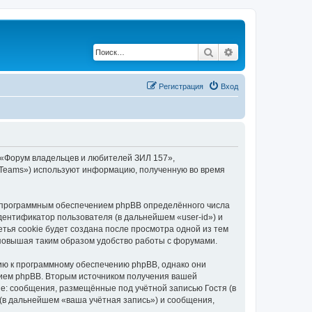
Поиск
Расширенный по
Регистрация
Вход
 «Форум владельцев и любителей ЗИЛ 157»,
BB Teams») используют информацию, полученную во время
 программным обеспечением phpBB определённого числа
дентификатор пользователя (в дальнейшем «user-id») и
тья cookie будет создана после просмотра одной из тем
повышая таким образом удобство работы с форумами.
ию к программному обеспечению phpBB, однако они
нием phpBB. Вторым источником получения вашей
е: сообщения, размещённые под учётной записью Гостя (в
в дальнейшем «ваша учётная запись») и сообщения,