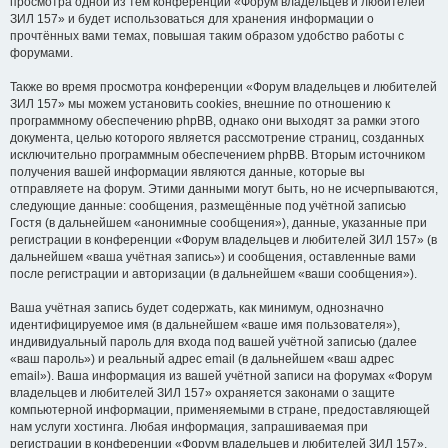
просмотра одной из тем конференции «Форум владельцев и любителей
ЗИЛ 157» и будет использоваться для хранения информации о
прочтённых вами темах, повышая таким образом удобство работы с
форумами.
Также во время просмотра конференции «Форум владельцев и любителей
ЗИЛ 157» мы можем установить cookies, внешние по отношению к
программному обеспечению phpBB, однако они выходят за рамки этого
документа, целью которого является рассмотрение страниц, созданных
исключительно программным обеспечением phpBB. Вторым источником
получения вашей информации являются данные, которые вы
отправляете на форум. Этими данными могут быть, но не исчерпываются,
следующие данные: сообщения, размещённые под учётной записью
Гостя (в дальнейшем «анонимные сообщения»), данные, указанные при
регистрации в конференции «Форум владельцев и любителей ЗИЛ 157» (в
дальнейшем «ваша учётная запись») и сообщения, оставленные вами
после регистрации и авторизации (в дальнейшем «ваши сообщения»).
Ваша учётная запись будет содержать, как минимум, однозначно
идентифицируемое имя (в дальнейшем «ваше имя пользователя»),
индивидуальный пароль для входа под вашей учётной записью (далее
«ваш пароль») и реальный адрес email (в дальнейшем «ваш адрес
email»). Ваша информация из вашей учётной записи на форумах «Форум
владельцев и любителей ЗИЛ 157» охраняется законами о защите
компьютерной информации, применяемыми в стране, предоставляющей
нам услуги хостинга. Любая информация, запрашиваемая при
регистрации в конференции «Форум владельцев и любителей ЗИЛ 157»,