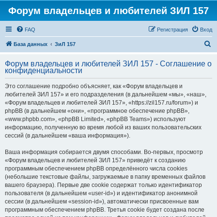
Форум владельцев и любителей ЗИЛ 157
FAQ
Регистрация
Вход
П
База данных
ЗиЛ 157
о
Форум владельцев и любителей ЗИЛ 157 - Соглашение о
и
конфиденциальности
с
Это соглашение подробно объясняет, как «Форум владельцев и
к
любителей ЗИЛ 157» и его подразделения (в дальнейшем «мы», «наш»,
«Форум владельцев и любителей ЗИЛ 157», «https://zil157.ru/forum») и
phpBB (в дальнейшем «они», «программное обеспечение phpBB»,
«www.phpbb.com», «phpBB Limited», «phpBB Teams») используют
информацию, полученную во время любой из ваших пользовательских
сессий (в дальнейшем «ваша информация»).
Ваша информация собирается двумя способами. Во-первых, просмотр
«Форум владельцев и любителей ЗИЛ 157» приведёт к созданию
программным обеспечением phpBB определённого числа cookies
(небольшие текстовые файлы, загружаемые в папку временных файлов
вашего браузера). Первые две cookie содержат только идентификатор
пользователя (в дальнейшем «user-id») и идентификатор анонимной
сессии (в дальнейшем «session-id»), автоматически присвоенные вам
программным обеспечением phpBB. Третья cookie будет создана после