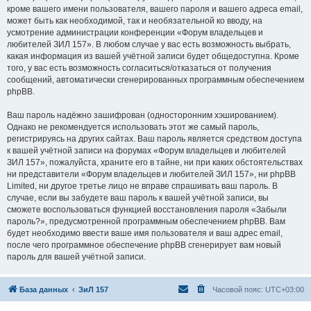
кроме вашего имени пользователя, вашего пароля и вашего адреса email,
может быть как необходимой, так и необязательной ко вводу, на
усмотрение администрации конференции «Форум владельцев и
любителей ЗИЛ 157». В любом случае у вас есть возможность выбрать,
какая информация из вашей учётной записи будет общедоступна. Кроме
того, у вас есть возможность согласиться/отказаться от получения
сообщений, автоматически сгенерированных программным обеспечением
phpBB.
Ваш пароль надёжно зашифрован (односторонним хэшированием).
Однако не рекомендуется использовать этот же самый пароль,
регистрируясь на других сайтах. Ваш пароль является средством доступа
к вашей учётной записи на форумах «Форум владельцев и любителей
ЗИЛ 157», пожалуйста, храните его в тайне, ни при каких обстоятельствах
ни представители «Форум владельцев и любителей ЗИЛ 157», ни phpBB
Limited, ни другое третье лицо не вправе спрашивать ваш пароль. В
случае, если вы забудете ваш пароль к вашей учётной записи, вы
сможете воспользоваться функцией восстановления пароля «Забыли
пароль?», предусмотренной программным обеспечением phpBB. Вам
будет необходимо ввести ваше имя пользователя и ваш адрес email,
после чего программное обеспечение phpBB сгенерирует вам новый
пароль для вашей учётной записи.
База данных
ЗиЛ 157
Часовой пояс:
UTC+03:00