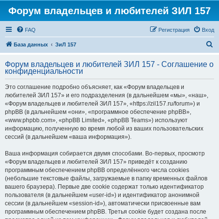
Форум владельцев и любителей ЗИЛ 157
FAQ
Регистрация
Вход
П
База данных
ЗиЛ 157
о
Форум владельцев и любителей ЗИЛ 157 - Соглашение о
и
конфиденциальности
с
Это соглашение подробно объясняет, как «Форум владельцев и
к
любителей ЗИЛ 157» и его подразделения (в дальнейшем «мы», «наш»,
«Форум владельцев и любителей ЗИЛ 157», «https://zil157.ru/forum») и
phpBB (в дальнейшем «они», «программное обеспечение phpBB»,
«www.phpbb.com», «phpBB Limited», «phpBB Teams») используют
информацию, полученную во время любой из ваших пользовательских
сессий (в дальнейшем «ваша информация»).
Ваша информация собирается двумя способами. Во-первых, просмотр
«Форум владельцев и любителей ЗИЛ 157» приведёт к созданию
программным обеспечением phpBB определённого числа cookies
(небольшие текстовые файлы, загружаемые в папку временных файлов
вашего браузера). Первые две cookie содержат только идентификатор
пользователя (в дальнейшем «user-id») и идентификатор анонимной
сессии (в дальнейшем «session-id»), автоматически присвоенные вам
программным обеспечением phpBB. Третья cookie будет создана после