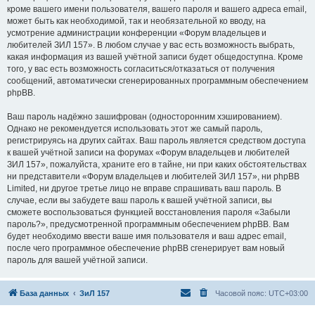
кроме вашего имени пользователя, вашего пароля и вашего адреса email,
может быть как необходимой, так и необязательной ко вводу, на
усмотрение администрации конференции «Форум владельцев и
любителей ЗИЛ 157». В любом случае у вас есть возможность выбрать,
какая информация из вашей учётной записи будет общедоступна. Кроме
того, у вас есть возможность согласиться/отказаться от получения
сообщений, автоматически сгенерированных программным обеспечением
phpBB.
Ваш пароль надёжно зашифрован (односторонним хэшированием).
Однако не рекомендуется использовать этот же самый пароль,
регистрируясь на других сайтах. Ваш пароль является средством доступа
к вашей учётной записи на форумах «Форум владельцев и любителей
ЗИЛ 157», пожалуйста, храните его в тайне, ни при каких обстоятельствах
ни представители «Форум владельцев и любителей ЗИЛ 157», ни phpBB
Limited, ни другое третье лицо не вправе спрашивать ваш пароль. В
случае, если вы забудете ваш пароль к вашей учётной записи, вы
сможете воспользоваться функцией восстановления пароля «Забыли
пароль?», предусмотренной программным обеспечением phpBB. Вам
будет необходимо ввести ваше имя пользователя и ваш адрес email,
после чего программное обеспечение phpBB сгенерирует вам новый
пароль для вашей учётной записи.
База данных
ЗиЛ 157
Часовой пояс:
UTC+03:00