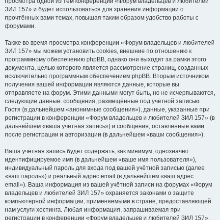
просмотра одной из тем конференции «Форум владельцев и любителей
ЗИЛ 157» и будет использоваться для хранения информации о
прочтённых вами темах, повышая таким образом удобство работы с
форумами.
Также во время просмотра конференции «Форум владельцев и любителей
ЗИЛ 157» мы можем установить cookies, внешние по отношению к
программному обеспечению phpBB, однако они выходят за рамки этого
документа, целью которого является рассмотрение страниц, созданных
исключительно программным обеспечением phpBB. Вторым источником
получения вашей информации являются данные, которые вы
отправляете на форум. Этими данными могут быть, но не исчерпываются,
следующие данные: сообщения, размещённые под учётной записью
Гостя (в дальнейшем «анонимные сообщения»), данные, указанные при
регистрации в конференции «Форум владельцев и любителей ЗИЛ 157» (в
дальнейшем «ваша учётная запись») и сообщения, оставленные вами
после регистрации и авторизации (в дальнейшем «ваши сообщения»).
Ваша учётная запись будет содержать, как минимум, однозначно
идентифицируемое имя (в дальнейшем «ваше имя пользователя»),
индивидуальный пароль для входа под вашей учётной записью (далее
«ваш пароль») и реальный адрес email (в дальнейшем «ваш адрес
email»). Ваша информация из вашей учётной записи на форумах «Форум
владельцев и любителей ЗИЛ 157» охраняется законами о защите
компьютерной информации, применяемыми в стране, предоставляющей
нам услуги хостинга. Любая информация, запрашиваемая при
регистрации в конференции «Форум владельцев и любителей ЗИЛ 157»,