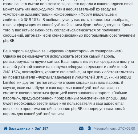
кроме вашего имени пользователя, вашего пароля и вашего адреса email,
может быть как необходимой, так и необязательной ко вводу, на
усмотрение администрации конференции «Форум владельцев и
любителей ЗИЛ 157». В любом случае у вас есть возможность выбрать,
какая информация из вашей учётной записи будет общедоступна. Кроме
того, у вас есть возможность согласиться/отказаться от получения
сообщений, автоматически сгенерированных программным обеспечением
phpBB.
Ваш пароль надёжно зашифрован (односторонним хэшированием).
Однако не рекомендуется использовать этот же самый пароль,
регистрируясь на других сайтах. Ваш пароль является средством доступа
к вашей учётной записи на форумах «Форум владельцев и любителей
ЗИЛ 157», пожалуйста, храните его в тайне, ни при каких обстоятельствах
ни представители «Форум владельцев и любителей ЗИЛ 157», ни phpBB
Limited, ни другое третье лицо не вправе спрашивать ваш пароль. В
случае, если вы забудете ваш пароль к вашей учётной записи, вы
сможете воспользоваться функцией восстановления пароля «Забыли
пароль?», предусмотренной программным обеспечением phpBB. Вам
будет необходимо ввести ваше имя пользователя и ваш адрес email,
после чего программное обеспечение phpBB сгенерирует вам новый
пароль для вашей учётной записи.
База данных
ЗиЛ 157
Часовой пояс:
UTC+03:00