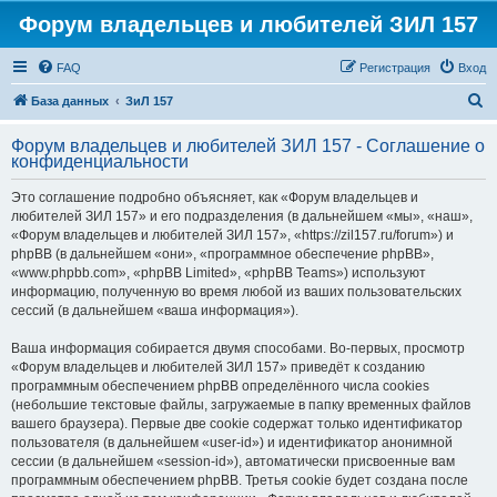
Форум владельцев и любителей ЗИЛ 157
FAQ
Регистрация
Вход
П
База данных
ЗиЛ 157
о
Форум владельцев и любителей ЗИЛ 157 - Соглашение о
и
конфиденциальности
с
Это соглашение подробно объясняет, как «Форум владельцев и
к
любителей ЗИЛ 157» и его подразделения (в дальнейшем «мы», «наш»,
«Форум владельцев и любителей ЗИЛ 157», «https://zil157.ru/forum») и
phpBB (в дальнейшем «они», «программное обеспечение phpBB»,
«www.phpbb.com», «phpBB Limited», «phpBB Teams») используют
информацию, полученную во время любой из ваших пользовательских
сессий (в дальнейшем «ваша информация»).
Ваша информация собирается двумя способами. Во-первых, просмотр
«Форум владельцев и любителей ЗИЛ 157» приведёт к созданию
программным обеспечением phpBB определённого числа cookies
(небольшие текстовые файлы, загружаемые в папку временных файлов
вашего браузера). Первые две cookie содержат только идентификатор
пользователя (в дальнейшем «user-id») и идентификатор анонимной
сессии (в дальнейшем «session-id»), автоматически присвоенные вам
программным обеспечением phpBB. Третья cookie будет создана после