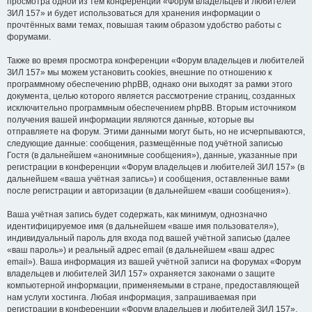
просмотра одной из тем конференции «Форум владельцев и любителей
ЗИЛ 157» и будет использоваться для хранения информации о
прочтённых вами темах, повышая таким образом удобство работы с
форумами.
Также во время просмотра конференции «Форум владельцев и любителей
ЗИЛ 157» мы можем установить cookies, внешние по отношению к
программному обеспечению phpBB, однако они выходят за рамки этого
документа, целью которого является рассмотрение страниц, созданных
исключительно программным обеспечением phpBB. Вторым источником
получения вашей информации являются данные, которые вы
отправляете на форум. Этими данными могут быть, но не исчерпываются,
следующие данные: сообщения, размещённые под учётной записью
Гостя (в дальнейшем «анонимные сообщения»), данные, указанные при
регистрации в конференции «Форум владельцев и любителей ЗИЛ 157» (в
дальнейшем «ваша учётная запись») и сообщения, оставленные вами
после регистрации и авторизации (в дальнейшем «ваши сообщения»).
Ваша учётная запись будет содержать, как минимум, однозначно
идентифицируемое имя (в дальнейшем «ваше имя пользователя»),
индивидуальный пароль для входа под вашей учётной записью (далее
«ваш пароль») и реальный адрес email (в дальнейшем «ваш адрес
email»). Ваша информация из вашей учётной записи на форумах «Форум
владельцев и любителей ЗИЛ 157» охраняется законами о защите
компьютерной информации, применяемыми в стране, предоставляющей
нам услуги хостинга. Любая информация, запрашиваемая при
регистрации в конференции «Форум владельцев и любителей ЗИЛ 157»,