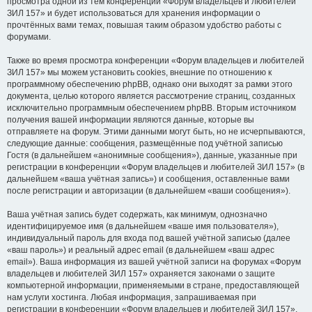
просмотра одной из тем конференции «Форум владельцев и любителей
ЗИЛ 157» и будет использоваться для хранения информации о
прочтённых вами темах, повышая таким образом удобство работы с
форумами.
Также во время просмотра конференции «Форум владельцев и любителей
ЗИЛ 157» мы можем установить cookies, внешние по отношению к
программному обеспечению phpBB, однако они выходят за рамки этого
документа, целью которого является рассмотрение страниц, созданных
исключительно программным обеспечением phpBB. Вторым источником
получения вашей информации являются данные, которые вы
отправляете на форум. Этими данными могут быть, но не исчерпываются,
следующие данные: сообщения, размещённые под учётной записью
Гостя (в дальнейшем «анонимные сообщения»), данные, указанные при
регистрации в конференции «Форум владельцев и любителей ЗИЛ 157» (в
дальнейшем «ваша учётная запись») и сообщения, оставленные вами
после регистрации и авторизации (в дальнейшем «ваши сообщения»).
Ваша учётная запись будет содержать, как минимум, однозначно
идентифицируемое имя (в дальнейшем «ваше имя пользователя»),
индивидуальный пароль для входа под вашей учётной записью (далее
«ваш пароль») и реальный адрес email (в дальнейшем «ваш адрес
email»). Ваша информация из вашей учётной записи на форумах «Форум
владельцев и любителей ЗИЛ 157» охраняется законами о защите
компьютерной информации, применяемыми в стране, предоставляющей
нам услуги хостинга. Любая информация, запрашиваемая при
регистрации в конференции «Форум владельцев и любителей ЗИЛ 157»,