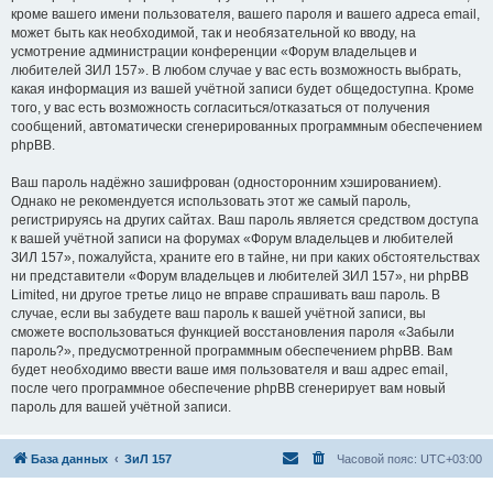
кроме вашего имени пользователя, вашего пароля и вашего адреса email,
может быть как необходимой, так и необязательной ко вводу, на
усмотрение администрации конференции «Форум владельцев и
любителей ЗИЛ 157». В любом случае у вас есть возможность выбрать,
какая информация из вашей учётной записи будет общедоступна. Кроме
того, у вас есть возможность согласиться/отказаться от получения
сообщений, автоматически сгенерированных программным обеспечением
phpBB.
Ваш пароль надёжно зашифрован (односторонним хэшированием).
Однако не рекомендуется использовать этот же самый пароль,
регистрируясь на других сайтах. Ваш пароль является средством доступа
к вашей учётной записи на форумах «Форум владельцев и любителей
ЗИЛ 157», пожалуйста, храните его в тайне, ни при каких обстоятельствах
ни представители «Форум владельцев и любителей ЗИЛ 157», ни phpBB
Limited, ни другое третье лицо не вправе спрашивать ваш пароль. В
случае, если вы забудете ваш пароль к вашей учётной записи, вы
сможете воспользоваться функцией восстановления пароля «Забыли
пароль?», предусмотренной программным обеспечением phpBB. Вам
будет необходимо ввести ваше имя пользователя и ваш адрес email,
после чего программное обеспечение phpBB сгенерирует вам новый
пароль для вашей учётной записи.
База данных
ЗиЛ 157
Часовой пояс:
UTC+03:00