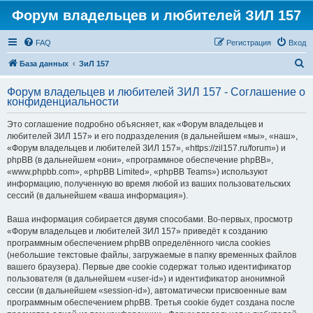
Форум владельцев и любителей ЗИЛ 157
FAQ
Регистрация
Вход
П
База данных
ЗиЛ 157
о
Форум владельцев и любителей ЗИЛ 157 - Соглашение о
и
конфиденциальности
с
Это соглашение подробно объясняет, как «Форум владельцев и
к
любителей ЗИЛ 157» и его подразделения (в дальнейшем «мы», «наш»,
«Форум владельцев и любителей ЗИЛ 157», «https://zil157.ru/forum») и
phpBB (в дальнейшем «они», «программное обеспечение phpBB»,
«www.phpbb.com», «phpBB Limited», «phpBB Teams») используют
информацию, полученную во время любой из ваших пользовательских
сессий (в дальнейшем «ваша информация»).
Ваша информация собирается двумя способами. Во-первых, просмотр
«Форум владельцев и любителей ЗИЛ 157» приведёт к созданию
программным обеспечением phpBB определённого числа cookies
(небольшие текстовые файлы, загружаемые в папку временных файлов
вашего браузера). Первые две cookie содержат только идентификатор
пользователя (в дальнейшем «user-id») и идентификатор анонимной
сессии (в дальнейшем «session-id»), автоматически присвоенные вам
программным обеспечением phpBB. Третья cookie будет создана после