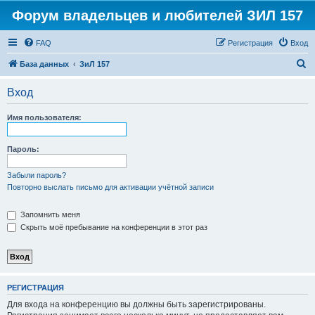
Форум владельцев и любителей ЗИЛ 157
FAQ
Регистрация
Вход
П
База данных
ЗиЛ 157
о
Вход
и
с
Имя пользователя:
к
Пароль:
Забыли пароль?
Повторно выслать письмо для активации учётной записи
Запомнить меня
Скрыть моё пребывание на конференции в этот раз
РЕГИСТРАЦИЯ
Для входа на конференцию вы должны быть зарегистрированы.