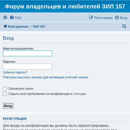
Форум владельцев и любителей ЗИЛ 157
FAQ
Регистрация
Вход
П
База данных
ЗиЛ 157
о
Вход
и
с
Имя пользователя:
к
Пароль:
Забыли пароль?
Повторно выслать письмо для активации учётной записи
Запомнить меня
Скрыть моё пребывание на конференции в этот раз
РЕГИСТРАЦИЯ
Для входа на конференцию вы должны быть зарегистрированы.