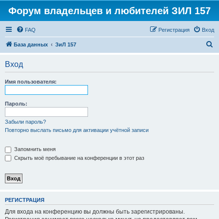
Форум владельцев и любителей ЗИЛ 157
FAQ
Регистрация
Вход
П
База данных
ЗиЛ 157
о
Вход
и
с
Имя пользователя:
к
Пароль:
Забыли пароль?
Повторно выслать письмо для активации учётной записи
Запомнить меня
Скрыть моё пребывание на конференции в этот раз
РЕГИСТРАЦИЯ
Для входа на конференцию вы должны быть зарегистрированы.