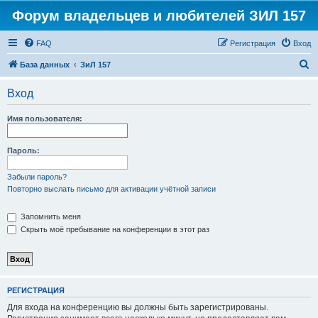
Форум владельцев и любителей ЗИЛ 157
FAQ
Регистрация
Вход
П
База данных
ЗиЛ 157
о
Вход
и
с
Имя пользователя:
к
Пароль:
Забыли пароль?
Повторно выслать письмо для активации учётной записи
Запомнить меня
Скрыть моё пребывание на конференции в этот раз
РЕГИСТРАЦИЯ
Для входа на конференцию вы должны быть зарегистрированы.