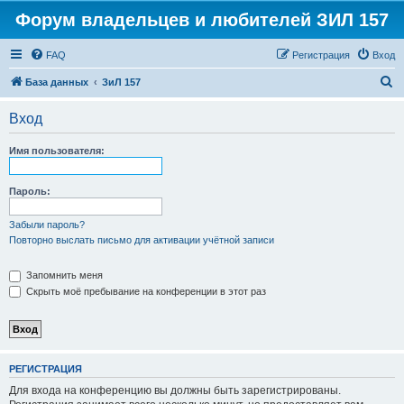
Форум владельцев и любителей ЗИЛ 157
FAQ
Регистрация
Вход
П
База данных
ЗиЛ 157
о
Вход
и
с
Имя пользователя:
к
Пароль:
Забыли пароль?
Повторно выслать письмо для активации учётной записи
Запомнить меня
Скрыть моё пребывание на конференции в этот раз
РЕГИСТРАЦИЯ
Для входа на конференцию вы должны быть зарегистрированы.