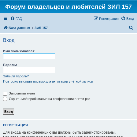
Форум владельцев и любителей ЗИЛ 157
FAQ
Регистрация
Вход
П
База данных
ЗиЛ 157
о
Вход
и
с
Имя пользователя:
к
Пароль:
Забыли пароль?
Повторно выслать письмо для активации учётной записи
Запомнить меня
Скрыть моё пребывание на конференции в этот раз
РЕГИСТРАЦИЯ
Для входа на конференцию вы должны быть зарегистрированы.