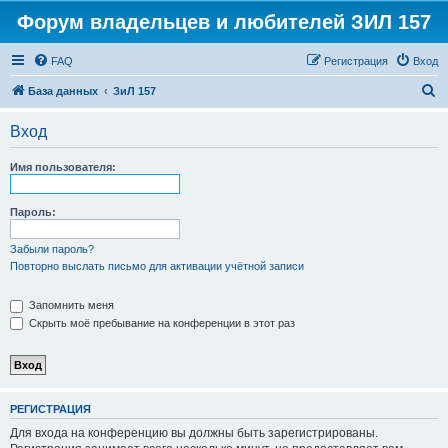
Форум владельцев и любителей ЗИЛ 157
FAQ
Регистрация
Вход
П
База данных
ЗиЛ 157
о
Вход
и
с
Имя пользователя:
к
Пароль:
Забыли пароль?
Повторно выслать письмо для активации учётной записи
Запомнить меня
Скрыть моё пребывание на конференции в этот раз
РЕГИСТРАЦИЯ
Для входа на конференцию вы должны быть зарегистрированы.