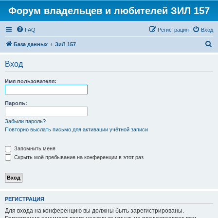
Форум владельцев и любителей ЗИЛ 157
FAQ
Регистрация
Вход
П
База данных
ЗиЛ 157
о
Вход
и
с
Имя пользователя:
к
Пароль:
Забыли пароль?
Повторно выслать письмо для активации учётной записи
Запомнить меня
Скрыть моё пребывание на конференции в этот раз
РЕГИСТРАЦИЯ
Для входа на конференцию вы должны быть зарегистрированы.