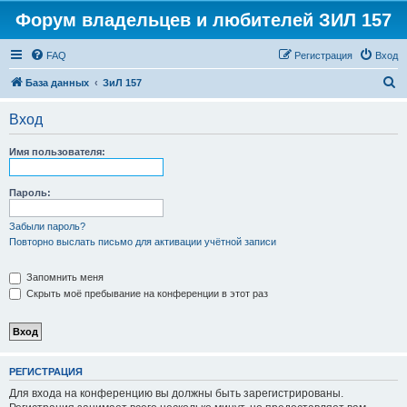
Форум владельцев и любителей ЗИЛ 157
FAQ
Регистрация
Вход
П
База данных
ЗиЛ 157
о
Вход
и
с
Имя пользователя:
к
Пароль:
Забыли пароль?
Повторно выслать письмо для активации учётной записи
Запомнить меня
Скрыть моё пребывание на конференции в этот раз
РЕГИСТРАЦИЯ
Для входа на конференцию вы должны быть зарегистрированы.