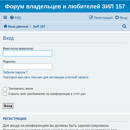
Форум владельцев и любителей ЗИЛ 157
FAQ
Регистрация
Вход
П
База данных
ЗиЛ 157
о
Вход
и
с
Имя пользователя:
к
Пароль:
Забыли пароль?
Повторно выслать письмо для активации учётной записи
Запомнить меня
Скрыть моё пребывание на конференции в этот раз
РЕГИСТРАЦИЯ
Для входа на конференцию вы должны быть зарегистрированы.