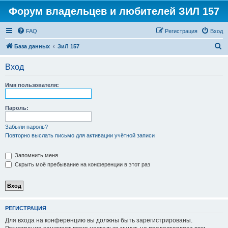
Форум владельцев и любителей ЗИЛ 157
FAQ
Регистрация
Вход
П
База данных
ЗиЛ 157
о
Вход
и
с
Имя пользователя:
к
Пароль:
Забыли пароль?
Повторно выслать письмо для активации учётной записи
Запомнить меня
Скрыть моё пребывание на конференции в этот раз
РЕГИСТРАЦИЯ
Для входа на конференцию вы должны быть зарегистрированы.