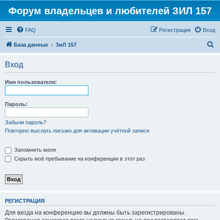
Форум владельцев и любителей ЗИЛ 157
FAQ
Регистрация
Вход
П
База данных
ЗиЛ 157
о
Вход
и
с
Имя пользователя:
к
Пароль:
Забыли пароль?
Повторно выслать письмо для активации учётной записи
Запомнить меня
Скрыть моё пребывание на конференции в этот раз
РЕГИСТРАЦИЯ
Для входа на конференцию вы должны быть зарегистрированы.