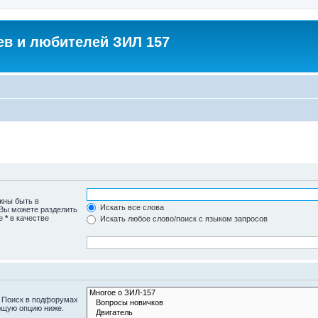
в и любителей ЗИЛ 157
жны быть в
Искать все слова
 Вы можете разделить
те
*
в качестве
Искать любое слово/поиск с языком запросов
. Поиск в подфорумах
ющую опцию ниже.