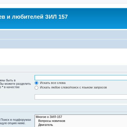
в и любителей ЗИЛ 157
жны быть в
Искать все слова
 Вы можете разделить
те
*
в качестве
Искать любое слово/поиск с языком запросов
. Поиск в подфорумах
ющую опцию ниже.