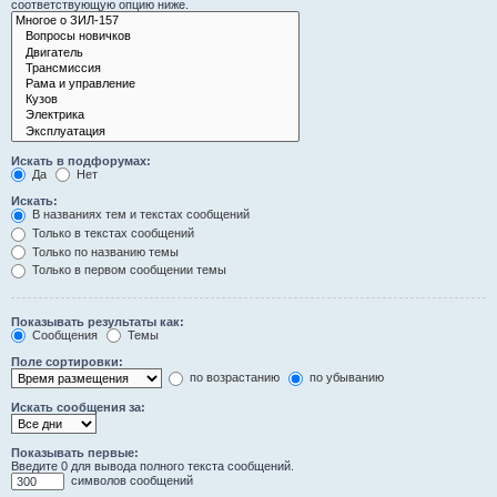
соответствующую опцию ниже.
Искать в подфорумах:
Да
Нет
Искать:
В названиях тем и текстах сообщений
Только в текстах сообщений
Только по названию темы
Только в первом сообщении темы
Показывать результаты как:
Сообщения
Темы
Поле сортировки:
по возрастанию
по убыванию
Искать сообщения за:
Показывать первые:
Введите 0 для вывода полного текста сообщений.
символов сообщений