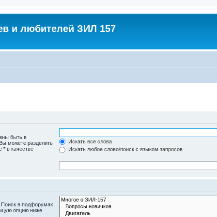
в и любителей ЗИЛ 157
жны быть в
Искать все слова
 Вы можете разделить
те
*
в качестве
Искать любое слово/поиск с языком запросов
. Поиск в подфорумах
ющую опцию ниже.