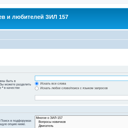
в и любителей ЗИЛ 157
жны быть в
Искать все слова
 Вы можете разделить
те
*
в качестве
Искать любое слово/поиск с языком запросов
. Поиск в подфорумах
ющую опцию ниже.