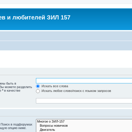
в и любителей ЗИЛ 157
жны быть в
Искать все слова
 Вы можете разделить
те
*
в качестве
Искать любое слово/поиск с языком запросов
. Поиск в подфорумах
ющую опцию ниже.