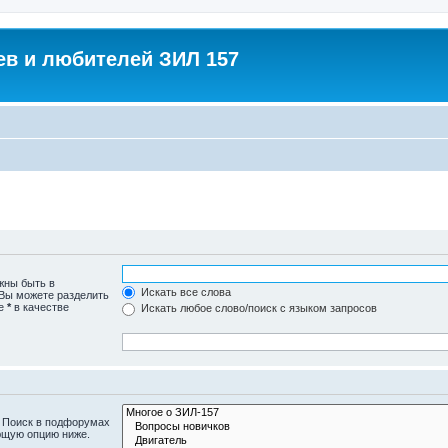
в и любителей ЗИЛ 157
жны быть в
Искать все слова
 Вы можете разделить
те
*
в качестве
Искать любое слово/поиск с языком запросов
. Поиск в подфорумах
ющую опцию ниже.