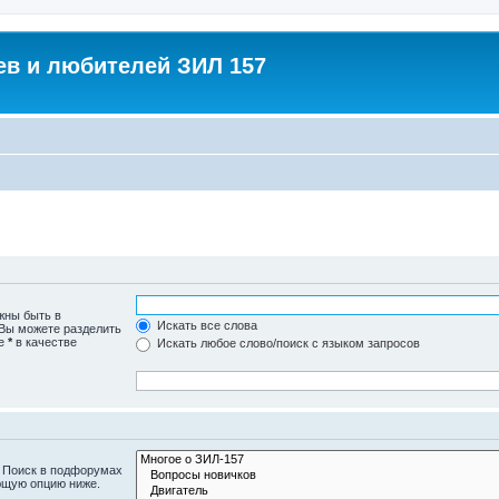
в и любителей ЗИЛ 157
жны быть в
Искать все слова
 Вы можете разделить
те
*
в качестве
Искать любое слово/поиск с языком запросов
. Поиск в подфорумах
ющую опцию ниже.