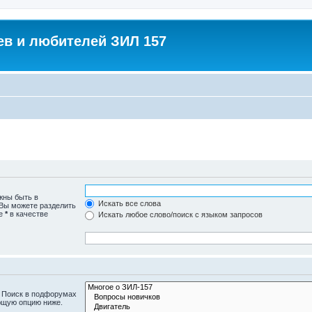
в и любителей ЗИЛ 157
жны быть в
Искать все слова
 Вы можете разделить
те
*
в качестве
Искать любое слово/поиск с языком запросов
. Поиск в подфорумах
ющую опцию ниже.