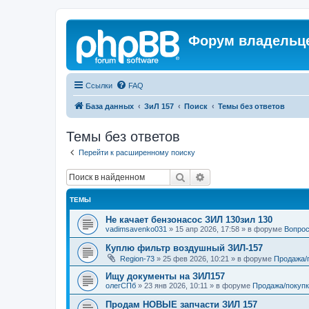
Форум владельце
Ссылки
FAQ
База данных
ЗиЛ 157
Поиск
Темы без ответов
Темы без ответов
Перейти к расширенному поиску
Поиск
Расширенный поиск
ТЕМЫ
Не качает бензонасос ЗИЛ 130зил 130
vadimsavenko031
»
15 апр 2026, 17:58
» в форуме
Вопрос
Куплю фильтр воздушный ЗИЛ-157
Region-73
»
25 фев 2026, 10:21
» в форуме
Продажа/
Ищу документы на ЗИЛ157
олегСПб
»
23 янв 2026, 10:11
» в форуме
Продажа/покупк
Продам НОВЫЕ запчасти ЗИЛ 157