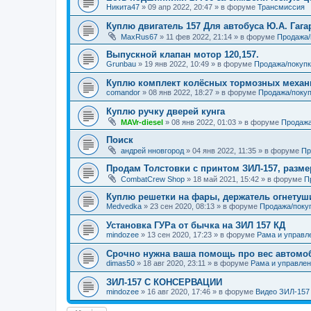
Никита47
»
09 апр 2022, 20:47
» в форуме
Трансмиссия
Куплю двигатель 157 Для автобуса Ю.А. Гага
MaxRus67
»
11 фев 2022, 21:14
» в форуме
Продажа/
Выпускной клапан мотор 120,157.
Grunbau
»
19 янв 2022, 10:49
» в форуме
Продажа/покупк
Куплю комплект колёсных тормозных меха
comandor
»
08 янв 2022, 18:27
» в форуме
Продажа/покуп
Куплю ручку дверей кунга
MAVr-diesel
»
08 янв 2022, 01:03
» в форуме
Продажа
Поиск
андрей нновгород
»
04 янв 2022, 11:35
» в форуме
Пр
Продам Толстовки с принтом ЗИЛ-157, разме
CombatCrew Shop
»
18 май 2021, 15:42
» в форуме
П
Куплю решетки на фары, держатель огнетуш
Medvedka
»
23 сен 2020, 08:13
» в форуме
Продажа/поку
Установка ГУРа от бычка на ЗИЛ 157 КД
mindozee
»
13 сен 2020, 17:23
» в форуме
Рама и управл
Срочно нужна ваша помощь про вес автомоб
dimas50
»
18 авг 2020, 23:11
» в форуме
Рама и управле
ЗИЛ-157 С КОНСЕРВАЦИИ
mindozee
»
16 авг 2020, 17:46
» в форуме
Видео ЗИЛ-157