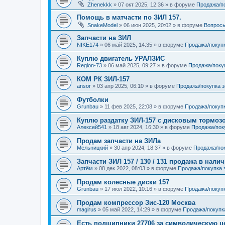
Zhenekkk
»
07 окт 2025, 12:36
» в форуме
Продажа/п
Помощь в матчасти по ЗИЛ 157.
SnakeModel
»
06 июн 2025, 20:02
» в форуме
Вопросы
Запчасти на ЗИЛ
NIKE174
»
06 май 2025, 14:35
» в форуме
Продажа/покуп
Куплю двигатель УРАЛЗИС
Region-73
»
06 май 2025, 09:27
» в форуме
Продажа/поку
КОМ РК ЗИЛ-157
ansor
»
03 апр 2025, 06:10
» в форуме
Продажа/покупка 
Футболки
Grunbau
»
11 фев 2025, 22:08
» в форуме
Продажа/покупк
Куплю раздатку ЗИЛ-157 с дисковым тормоз
Алексей541
»
18 авг 2024, 16:30
» в форуме
Продажа/пок
Продам запчасти на ЗИЛа
Мельницкий
»
30 апр 2024, 18:37
» в форуме
Продажа/пок
Запчасти ЗИЛ 157 / 130 / 131 продажа в нали
Артём
»
08 дек 2022, 08:03
» в форуме
Продажа/покупка 
Продам колесные диски 157
Grunbau
»
17 июл 2022, 10:16
» в форуме
Продажа/покуп
Продам компрессор Зис-120 Москва
magirus
»
05 май 2022, 14:29
» в форуме
Продажа/покупк
Есть подшипники 27706 за символическую ц