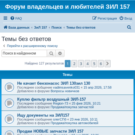
Форум владельцев и любителей ЗИЛ 157
FAQ
Регистрация
Вход
П
База данных
ЗиЛ 157
Поиск
Темы без ответов
о
Темы без ответов
и
Перейти к расширенному поиску
с
Поиск
Расширенный поиск
к
1
2
3
4
5
6
След.
Найдено 127 результатов
Темы
Не качает бензонасос ЗИЛ 130зил 130
Последнее сообщение
vadimsavenko031
«
15 апр 2026, 17:58
Добавлено в форуме
Вопросы новичков
Куплю фильтр воздушный ЗИЛ-157
Последнее сообщение
Region-73
«
25 фев 2026, 10:21
Добавлено в форуме
Продажа/покупка запчастей
Ищу документы на ЗИЛ157
Последнее сообщение
олегСПб
«
23 янв 2026, 10:11
Добавлено в форуме
Продажа/покупка автомобилей
Продам НОВЫЕ запчасти ЗИЛ 157