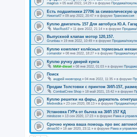
magirus
»
05 май 2022, 14:29
» в форуме
Продажа/покупк
Есть подшипники 27706 за символическую ц
Никита47
»
09 апр 2022, 20:47
» в форуме
Трансмиссия
Куплю двигатель 157 Для автобуса Ю.А. Гага
MaxRus67
»
11 фев 2022, 21:14
» в форуме
Продажа/
Выпускной клапан мотор 120,157.
Grunbau
»
19 янв 2022, 10:49
» в форуме
Продажа/покупк
Куплю комплект колёсных тормозных меха
comandor
»
08 янв 2022, 18:27
» в форуме
Продажа/покуп
Куплю ручку дверей кунга
MAVr-diesel
»
08 янв 2022, 01:03
» в форуме
Продажа
Поиск
андрей нновгород
»
04 янв 2022, 11:35
» в форуме
Пр
Продам Толстовки с принтом ЗИЛ-157, разме
CombatCrew Shop
»
18 май 2021, 15:42
» в форуме
П
Куплю решетки на фары, держатель огнетуш
Medvedka
»
23 сен 2020, 08:13
» в форуме
Продажа/поку
Установка ГУРа от бычка на ЗИЛ 157 КД
mindozee
»
13 сен 2020, 17:23
» в форуме
Рама и управл
Срочно нужна ваша помощь про вес автомоб
dimas50
»
18 авг 2020, 23:11
» в форуме
Рама и управле