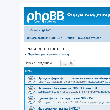
Форум владельце
Ссылки
FAQ
База данных
ЗиЛ 157
Поиск
Темы без ответов
Темы без ответов
Перейти к расширенному поиску
Поиск
Расширенный поиск
ТЕМЫ
Продам фару фг1 с тремя винтами на ободке
radist
»
29 июл 2026, 09:28
» в форуме
Продажа/покупка 
Не качает бензонасос ЗИЛ 130зил 130
vadimsavenko031
»
15 апр 2026, 17:58
» в форуме
Вопрос
Куплю фильтр воздушный ЗИЛ-157
Region-73
»
25 фев 2026, 10:21
» в форуме
Продажа/
Ищу документы на ЗИЛ157