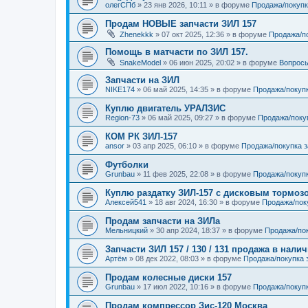
олегСПб
»
23 янв 2026, 10:11
» в форуме
Продажа/покупк
Продам НОВЫЕ запчасти ЗИЛ 157
Zhenekkk
»
07 окт 2025, 12:36
» в форуме
Продажа/п
Помощь в матчасти по ЗИЛ 157.
SnakeModel
»
06 июн 2025, 20:02
» в форуме
Вопросы
Запчасти на ЗИЛ
NIKE174
»
06 май 2025, 14:35
» в форуме
Продажа/покуп
Куплю двигатель УРАЛЗИС
Region-73
»
06 май 2025, 09:27
» в форуме
Продажа/поку
КОМ РК ЗИЛ-157
ansor
»
03 апр 2025, 06:10
» в форуме
Продажа/покупка 
Футболки
Grunbau
»
11 фев 2025, 22:08
» в форуме
Продажа/покупк
Куплю раздатку ЗИЛ-157 с дисковым тормоз
Алексей541
»
18 авг 2024, 16:30
» в форуме
Продажа/пок
Продам запчасти на ЗИЛа
Мельницкий
»
30 апр 2024, 18:37
» в форуме
Продажа/пок
Запчасти ЗИЛ 157 / 130 / 131 продажа в нали
Артём
»
08 дек 2022, 08:03
» в форуме
Продажа/покупка 
Продам колесные диски 157
Grunbau
»
17 июл 2022, 10:16
» в форуме
Продажа/покуп
Продам компрессор Зис-120 Москва