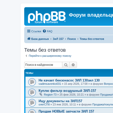
Форум владельце
Ссылки
FAQ
База данных
ЗиЛ 157
Поиск
Темы без ответов
Темы без ответов
Перейти к расширенному поиску
Поиск
Расширенный поиск
ТЕМЫ
Не качает бензонасос ЗИЛ 130зил 130
vadimsavenko031
»
15 апр 2026, 17:58
» в форуме
Вопрос
Куплю фильтр воздушный ЗИЛ-157
Region-73
»
25 фев 2026, 10:21
» в форуме
Продажа/
Ищу документы на ЗИЛ157
олегСПб
»
23 янв 2026, 10:11
» в форуме
Продажа/покупк
Продам НОВЫЕ запчасти ЗИЛ 157