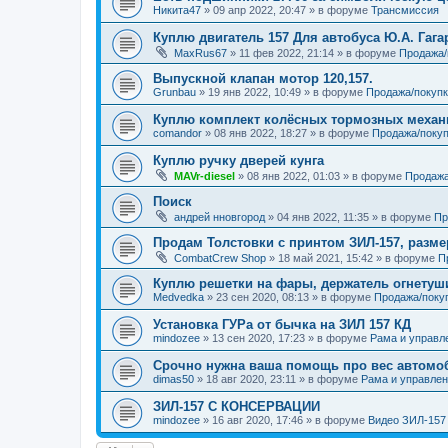
Никита47
»
09 апр 2022, 20:47
» в форуме
Трансмиссия
Куплю двигатель 157 Для автобуса Ю.А. Гага
MaxRus67
»
11 фев 2022, 21:14
» в форуме
Продажа/
Выпускной клапан мотор 120,157.
Grunbau
»
19 янв 2022, 10:49
» в форуме
Продажа/покупк
Куплю комплект колёсных тормозных меха
comandor
»
08 янв 2022, 18:27
» в форуме
Продажа/покуп
Куплю ручку дверей кунга
MAVr-diesel
»
08 янв 2022, 01:03
» в форуме
Продажа
Поиск
андрей нновгород
»
04 янв 2022, 11:35
» в форуме
Пр
Продам Толстовки с принтом ЗИЛ-157, разме
CombatCrew Shop
»
18 май 2021, 15:42
» в форуме
П
Куплю решетки на фары, держатель огнетуш
Medvedka
»
23 сен 2020, 08:13
» в форуме
Продажа/поку
Установка ГУРа от бычка на ЗИЛ 157 КД
mindozee
»
13 сен 2020, 17:23
» в форуме
Рама и управл
Срочно нужна ваша помощь про вес автомоб
dimas50
»
18 авг 2020, 23:11
» в форуме
Рама и управле
ЗИЛ-157 С КОНСЕРВАЦИИ
mindozee
»
16 авг 2020, 17:46
» в форуме
Видео ЗИЛ-157