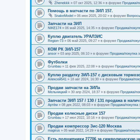
Zhenekkk
»
07 окт 2025, 12:36
» в форуме
Продажа/п
Помощь в матчасти по ЗИЛ 157.
SnakeModel
»
06 июн 2025, 20:02
» в форуме
Вопросы
Запчасти на ЗИЛ
NIKE174
»
06 май 2025, 14:35
» в форуме
Продажа/покуп
Куплю двигатель УРАЛЗИС
Region-73
»
06 май 2025, 09:27
» в форуме
Продажа/поку
КОМ РК ЗИЛ-157
ansor
»
03 апр 2025, 06:10
» в форуме
Продажа/покупка 
Футболки
Grunbau
»
11 фев 2025, 22:08
» в форуме
Продажа/покупк
Куплю раздатку ЗИЛ-157 с дисковым тормоз
Алексей541
»
18 авг 2024, 16:30
» в форуме
Продажа/пок
Продам запчасти на ЗИЛа
Мельницкий
»
30 апр 2024, 18:37
» в форуме
Продажа/пок
Запчасти ЗИЛ 157 / 130 / 131 продажа в нали
Артём
»
08 дек 2022, 08:03
» в форуме
Продажа/покупка 
Продам колесные диски 157
Grunbau
»
17 июл 2022, 10:16
» в форуме
Продажа/покуп
Продам компрессор Зис-120 Москва
magirus
»
05 май 2022, 14:29
» в форуме
Продажа/покупк
Есть подшипники 27706 за символическую ц