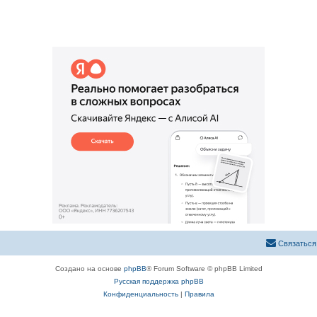
ы
в
т
е
ы
т
ы
Связаться
Создано на основе
phpBB
® Forum Software © phpBB Limited
Русская поддержка phpBB
Конфиденциальность
|
Правила