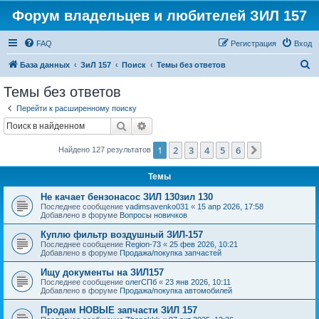
Форум владельцев и любителей ЗИЛ 157
FAQ
Регистрация
Вход
П
База данных
ЗиЛ 157
Поиск
Темы без ответов
о
Темы без ответов
и
Перейти к расширенному поиску
с
Поиск
Расширенный поиск
к
1
2
3
4
5
6
След.
Найдено 127 результатов
Темы
Не качает бензонасос ЗИЛ 130зил 130
Последнее сообщение
vadimsavenko031
«
15 апр 2026, 17:58
Добавлено в форуме
Вопросы новичков
Куплю фильтр воздушный ЗИЛ-157
Последнее сообщение
Region-73
«
25 фев 2026, 10:21
Добавлено в форуме
Продажа/покупка запчастей
Ищу документы на ЗИЛ157
Последнее сообщение
олегСПб
«
23 янв 2026, 10:11
Добавлено в форуме
Продажа/покупка автомобилей
Продам НОВЫЕ запчасти ЗИЛ 157