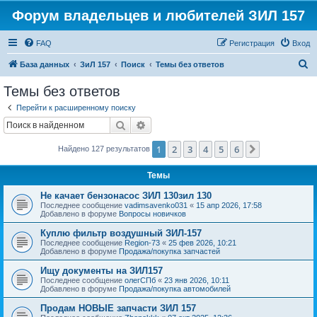
Форум владельцев и любителей ЗИЛ 157
FAQ
Регистрация
Вход
П
База данных
ЗиЛ 157
Поиск
Темы без ответов
о
Темы без ответов
и
Перейти к расширенному поиску
с
Поиск
Расширенный поиск
к
1
2
3
4
5
6
След.
Найдено 127 результатов
Темы
Не качает бензонасос ЗИЛ 130зил 130
Последнее сообщение
vadimsavenko031
«
15 апр 2026, 17:58
Добавлено в форуме
Вопросы новичков
Куплю фильтр воздушный ЗИЛ-157
Последнее сообщение
Region-73
«
25 фев 2026, 10:21
Добавлено в форуме
Продажа/покупка запчастей
Ищу документы на ЗИЛ157
Последнее сообщение
олегСПб
«
23 янв 2026, 10:11
Добавлено в форуме
Продажа/покупка автомобилей
Продам НОВЫЕ запчасти ЗИЛ 157