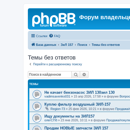
Форум владельце
Ссылки
FAQ
База данных
ЗиЛ 157
Поиск
Темы без ответов
Темы без ответов
Перейти к расширенному поиску
Поиск
Расширенный поиск
ТЕМЫ
Не качает бензонасос ЗИЛ 130зил 130
vadimsavenko031
»
15 апр 2026, 17:58
» в форуме
Вопрос
Куплю фильтр воздушный ЗИЛ-157
Region-73
»
25 фев 2026, 10:21
» в форуме
Продажа/
Ищу документы на ЗИЛ157
олегСПб
»
23 янв 2026, 10:11
» в форуме
Продажа/покупк
Продам НОВЫЕ запчасти ЗИЛ 157