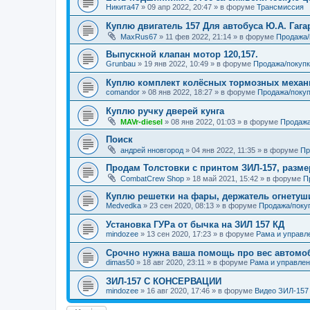
Никита47
»
09 апр 2022, 20:47
» в форуме
Трансмиссия
Куплю двигатель 157 Для автобуса Ю.А. Гага
MaxRus67
»
11 фев 2022, 21:14
» в форуме
Продажа/
Выпускной клапан мотор 120,157.
Grunbau
»
19 янв 2022, 10:49
» в форуме
Продажа/покупк
Куплю комплект колёсных тормозных меха
comandor
»
08 янв 2022, 18:27
» в форуме
Продажа/покуп
Куплю ручку дверей кунга
MAVr-diesel
»
08 янв 2022, 01:03
» в форуме
Продажа
Поиск
андрей нновгород
»
04 янв 2022, 11:35
» в форуме
Пр
Продам Толстовки с принтом ЗИЛ-157, разме
CombatCrew Shop
»
18 май 2021, 15:42
» в форуме
П
Куплю решетки на фары, держатель огнетуш
Medvedka
»
23 сен 2020, 08:13
» в форуме
Продажа/поку
Установка ГУРа от бычка на ЗИЛ 157 КД
mindozee
»
13 сен 2020, 17:23
» в форуме
Рама и управл
Срочно нужна ваша помощь про вес автомоб
dimas50
»
18 авг 2020, 23:11
» в форуме
Рама и управле
ЗИЛ-157 С КОНСЕРВАЦИИ
mindozee
»
16 авг 2020, 17:46
» в форуме
Видео ЗИЛ-157