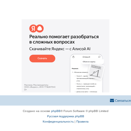
ы
в
т
е
ы
т
ы
Связаться
Создано на основе
phpBB
® Forum Software © phpBB Limited
Русская поддержка phpBB
Конфиденциальность
|
Правила