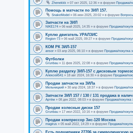
Zhenekkk
»
07 окт 2025, 12:36
» в форуме
Продажа/п
Помощь в матчасти по ЗИЛ 157.
SnakeModel
»
06 июн 2025, 20:02
» в форуме
Вопросы
Запчасти на ЗИЛ
NIKE174
»
06 май 2025, 14:35
» в форуме
Продажа/покуп
Куплю двигатель УРАЛЗИС
Region-73
»
06 май 2025, 09:27
» в форуме
Продажа/поку
КОМ РК ЗИЛ-157
ansor
»
03 апр 2025, 06:10
» в форуме
Продажа/покупка 
Футболки
Grunbau
»
11 фев 2025, 22:08
» в форуме
Продажа/покупк
Куплю раздатку ЗИЛ-157 с дисковым тормоз
Алексей541
»
18 авг 2024, 16:30
» в форуме
Продажа/пок
Продам запчасти на ЗИЛа
Мельницкий
»
30 апр 2024, 18:37
» в форуме
Продажа/пок
Запчасти ЗИЛ 157 / 130 / 131 продажа в нали
Артём
»
08 дек 2022, 08:03
» в форуме
Продажа/покупка 
Продам колесные диски 157
Grunbau
»
17 июл 2022, 10:16
» в форуме
Продажа/покуп
Продам компрессор Зис-120 Москва
magirus
»
05 май 2022, 14:29
» в форуме
Продажа/покупк
Есть подшипники 27706 за символическую ц