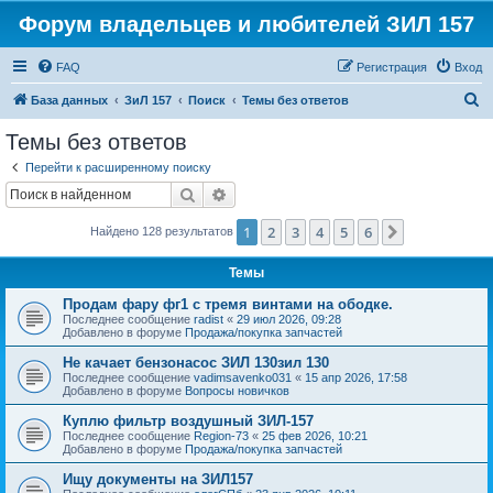
Форум владельцев и любителей ЗИЛ 157
FAQ
Регистрация
Вход
П
База данных
ЗиЛ 157
Поиск
Темы без ответов
о
Темы без ответов
и
Перейти к расширенному поиску
с
Поиск
Расширенный поиск
к
1
2
3
4
5
6
След.
Найдено 128 результатов
Темы
Продам фару фг1 с тремя винтами на ободке.
Последнее сообщение
radist
«
29 июл 2026, 09:28
Добавлено в форуме
Продажа/покупка запчастей
Не качает бензонасос ЗИЛ 130зил 130
Последнее сообщение
vadimsavenko031
«
15 апр 2026, 17:58
Добавлено в форуме
Вопросы новичков
Куплю фильтр воздушный ЗИЛ-157
Последнее сообщение
Region-73
«
25 фев 2026, 10:21
Добавлено в форуме
Продажа/покупка запчастей
Ищу документы на ЗИЛ157