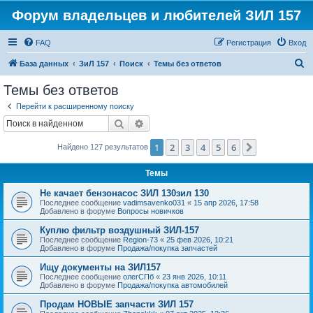
Форум владельцев и любителей ЗИЛ 157
FAQ
Регистрация
Вход
П
База данных
ЗиЛ 157
Поиск
Темы без ответов
о
Темы без ответов
и
Перейти к расширенному поиску
с
Поиск
Расширенный поиск
к
1
2
3
4
5
6
След.
Найдено 127 результатов
Темы
Не качает бензонасос ЗИЛ 130зил 130
Последнее сообщение
vadimsavenko031
«
15 апр 2026, 17:58
Добавлено в форуме
Вопросы новичков
Куплю фильтр воздушный ЗИЛ-157
Последнее сообщение
Region-73
«
25 фев 2026, 10:21
Добавлено в форуме
Продажа/покупка запчастей
Ищу документы на ЗИЛ157
Последнее сообщение
олегСПб
«
23 янв 2026, 10:11
Добавлено в форуме
Продажа/покупка автомобилей
Продам НОВЫЕ запчасти ЗИЛ 157