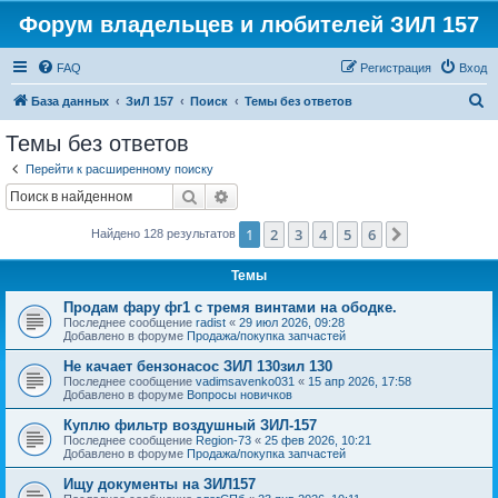
Форум владельцев и любителей ЗИЛ 157
FAQ
Регистрация
Вход
П
База данных
ЗиЛ 157
Поиск
Темы без ответов
о
Темы без ответов
и
Перейти к расширенному поиску
с
Поиск
Расширенный поиск
к
1
2
3
4
5
6
След.
Найдено 128 результатов
Темы
Продам фару фг1 с тремя винтами на ободке.
Последнее сообщение
radist
«
29 июл 2026, 09:28
Добавлено в форуме
Продажа/покупка запчастей
Не качает бензонасос ЗИЛ 130зил 130
Последнее сообщение
vadimsavenko031
«
15 апр 2026, 17:58
Добавлено в форуме
Вопросы новичков
Куплю фильтр воздушный ЗИЛ-157
Последнее сообщение
Region-73
«
25 фев 2026, 10:21
Добавлено в форуме
Продажа/покупка запчастей
Ищу документы на ЗИЛ157