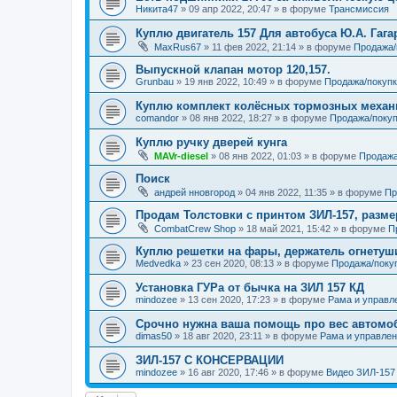
Никита47
»
09 апр 2022, 20:47
» в форуме
Трансмиссия
Куплю двигатель 157 Для автобуса Ю.А. Гага
MaxRus67
»
11 фев 2022, 21:14
» в форуме
Продажа/
Выпускной клапан мотор 120,157.
Grunbau
»
19 янв 2022, 10:49
» в форуме
Продажа/покупк
Куплю комплект колёсных тормозных меха
comandor
»
08 янв 2022, 18:27
» в форуме
Продажа/покуп
Куплю ручку дверей кунга
MAVr-diesel
»
08 янв 2022, 01:03
» в форуме
Продажа
Поиск
андрей нновгород
»
04 янв 2022, 11:35
» в форуме
Пр
Продам Толстовки с принтом ЗИЛ-157, разме
CombatCrew Shop
»
18 май 2021, 15:42
» в форуме
П
Куплю решетки на фары, держатель огнетуш
Medvedka
»
23 сен 2020, 08:13
» в форуме
Продажа/поку
Установка ГУРа от бычка на ЗИЛ 157 КД
mindozee
»
13 сен 2020, 17:23
» в форуме
Рама и управл
Срочно нужна ваша помощь про вес автомоб
dimas50
»
18 авг 2020, 23:11
» в форуме
Рама и управле
ЗИЛ-157 С КОНСЕРВАЦИИ
mindozee
»
16 авг 2020, 17:46
» в форуме
Видео ЗИЛ-157