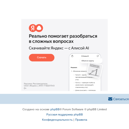
ы
в
т
е
ы
т
ы
Связаться
Создано на основе
phpBB
® Forum Software © phpBB Limited
Русская поддержка phpBB
Конфиденциальность
|
Правила