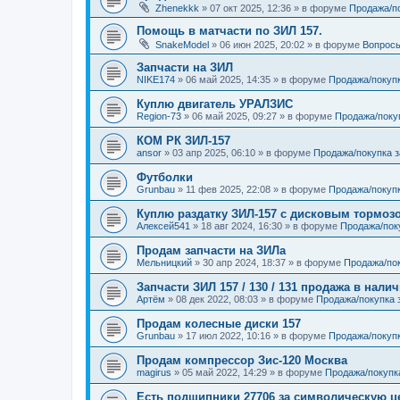
Zhenekkk
»
07 окт 2025, 12:36
» в форуме
Продажа/п
Помощь в матчасти по ЗИЛ 157.
SnakeModel
»
06 июн 2025, 20:02
» в форуме
Вопросы
Запчасти на ЗИЛ
NIKE174
»
06 май 2025, 14:35
» в форуме
Продажа/покуп
Куплю двигатель УРАЛЗИС
Region-73
»
06 май 2025, 09:27
» в форуме
Продажа/поку
КОМ РК ЗИЛ-157
ansor
»
03 апр 2025, 06:10
» в форуме
Продажа/покупка 
Футболки
Grunbau
»
11 фев 2025, 22:08
» в форуме
Продажа/покупк
Куплю раздатку ЗИЛ-157 с дисковым тормоз
Алексей541
»
18 авг 2024, 16:30
» в форуме
Продажа/пок
Продам запчасти на ЗИЛа
Мельницкий
»
30 апр 2024, 18:37
» в форуме
Продажа/пок
Запчасти ЗИЛ 157 / 130 / 131 продажа в нали
Артём
»
08 дек 2022, 08:03
» в форуме
Продажа/покупка 
Продам колесные диски 157
Grunbau
»
17 июл 2022, 10:16
» в форуме
Продажа/покуп
Продам компрессор Зис-120 Москва
magirus
»
05 май 2022, 14:29
» в форуме
Продажа/покупк
Есть подшипники 27706 за символическую ц