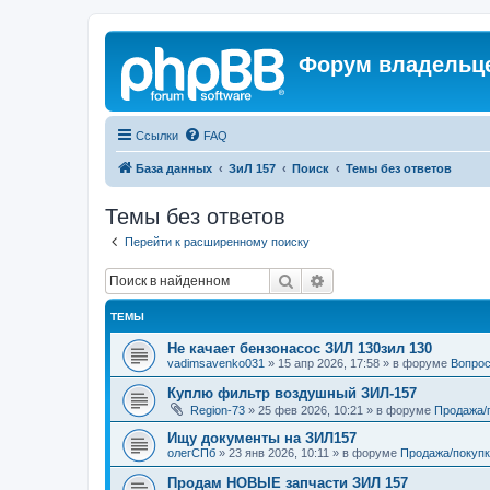
Форум владельце
Ссылки
FAQ
База данных
ЗиЛ 157
Поиск
Темы без ответов
Темы без ответов
Перейти к расширенному поиску
Поиск
Расширенный поиск
ТЕМЫ
Не качает бензонасос ЗИЛ 130зил 130
vadimsavenko031
»
15 апр 2026, 17:58
» в форуме
Вопрос
Куплю фильтр воздушный ЗИЛ-157
Region-73
»
25 фев 2026, 10:21
» в форуме
Продажа/
Ищу документы на ЗИЛ157
олегСПб
»
23 янв 2026, 10:11
» в форуме
Продажа/покупк
Продам НОВЫЕ запчасти ЗИЛ 157