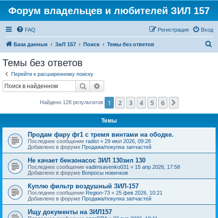
Форум владельцев и любителей ЗИЛ 157
FAQ
Регистрация
Вход
П
База данных
ЗиЛ 157
Поиск
Темы без ответов
о
Темы без ответов
и
Перейти к расширенному поиску
с
Поиск
Расширенный поиск
к
1
2
3
4
5
6
След.
Найдено 128 результатов
Темы
Продам фару фг1 с тремя винтами на ободке.
Последнее сообщение
radist
«
29 июл 2026, 09:28
Добавлено в форуме
Продажа/покупка запчастей
Не качает бензонасос ЗИЛ 130зил 130
Последнее сообщение
vadimsavenko031
«
15 апр 2026, 17:58
Добавлено в форуме
Вопросы новичков
Куплю фильтр воздушный ЗИЛ-157
Последнее сообщение
Region-73
«
25 фев 2026, 10:21
Добавлено в форуме
Продажа/покупка запчастей
Ищу документы на ЗИЛ157