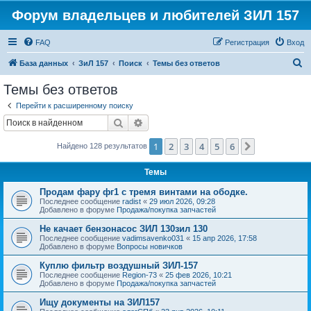
Форум владельцев и любителей ЗИЛ 157
FAQ
Регистрация
Вход
П
База данных
ЗиЛ 157
Поиск
Темы без ответов
о
Темы без ответов
и
Перейти к расширенному поиску
с
Поиск
Расширенный поиск
к
1
2
3
4
5
6
След.
Найдено 128 результатов
Темы
Продам фару фг1 с тремя винтами на ободке.
Последнее сообщение
radist
«
29 июл 2026, 09:28
Добавлено в форуме
Продажа/покупка запчастей
Не качает бензонасос ЗИЛ 130зил 130
Последнее сообщение
vadimsavenko031
«
15 апр 2026, 17:58
Добавлено в форуме
Вопросы новичков
Куплю фильтр воздушный ЗИЛ-157
Последнее сообщение
Region-73
«
25 фев 2026, 10:21
Добавлено в форуме
Продажа/покупка запчастей
Ищу документы на ЗИЛ157